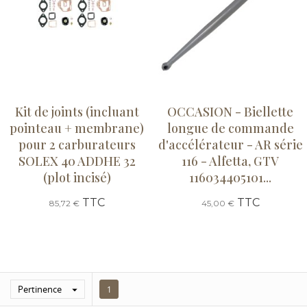
Kit de joints (incluant
OCCASION - Biellette
pointeau + membrane)
longue de commande
pour 2 carburateurs
d'accélérateur - AR série
SOLEX 40 ADDHE 32
116 - Alfetta, GTV
(plot incisé)
116034405101...
TTC
TTC
85,72 €
45,00 €
Pertinence

1