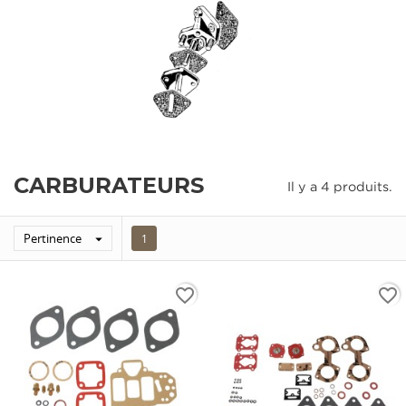
CARBURATEURS
Il y a 4 produits.
Pertinence

1
favorite_border
favorite_border