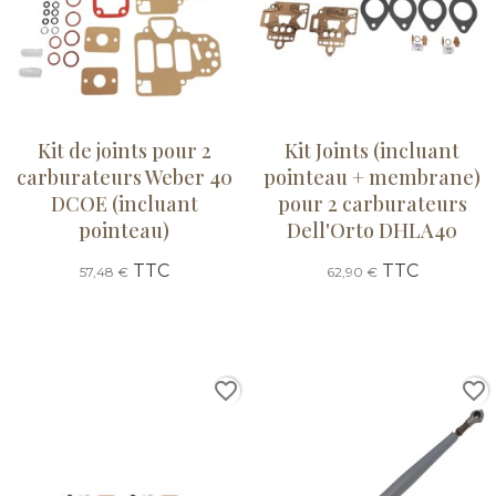
Kit de joints pour 2
Kit Joints (incluant
carburateurs Weber 40
pointeau + membrane)
DCOE (incluant
pour 2 carburateurs
pointeau)
Dell'Orto DHLA40
TTC
TTC
57,48 €
62,90 €
favorite_border
favorite_border