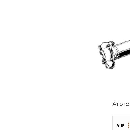
Arbre
VUE