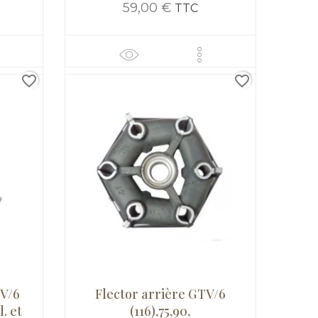
59,00 €
TTC
favorite_border
favorite_border
TV/6
Flector arrière GTV/6
l. et
(116),75,90,