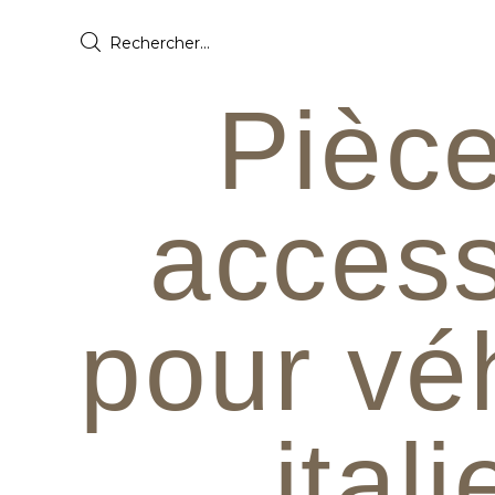
Pièce
access
pour vé
ital