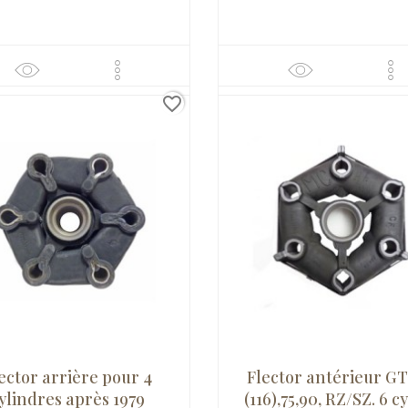
favorite_border
ector arrière pour 4
Flector antérieur G
ylindres après 1979
(116),75,90, RZ/SZ. 6 cy