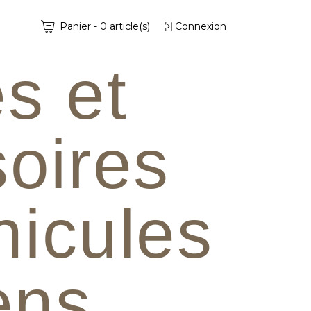
Panier
-
0
article(s)
Connexion
s et
oires
hicules
iens