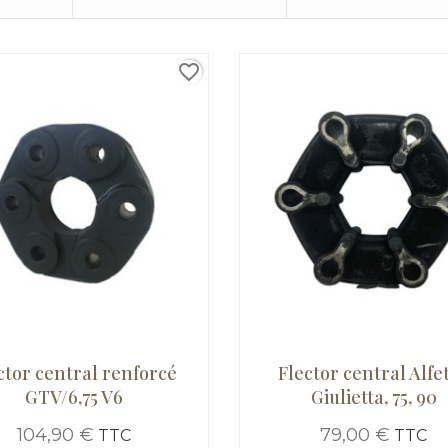
favorite_border
ctor central renforcé
Flector central Alfet
GTV/6,75 V6
Giulietta, 75, 90
104,90 €
79,00 €
TTC
TTC