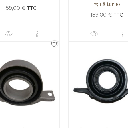
75 1.8 turbo
59,00 €
TTC
189,00 €
TTC
favorite_border