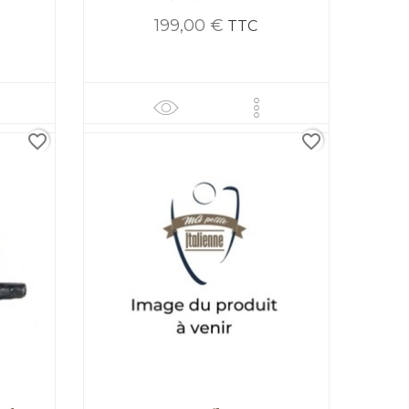
199,00 €
TTC
favorite_border
favorite_border