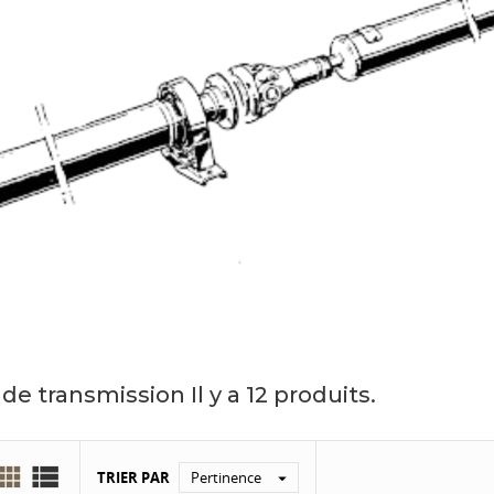
 de transmission
Il y a 12 produits.


TRIER PAR
Pertinence
