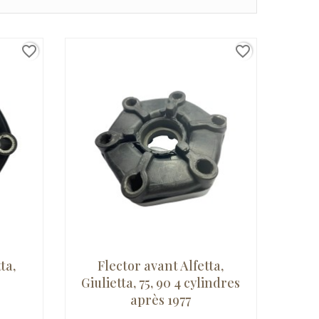
favorite_border
favorite_border
ta,
Flector avant Alfetta,
Giulietta, 75, 90 4 cylindres
après 1977