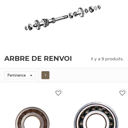
ARBRE DE RENVOI
Il y a 9 produits.
Pertinence

1
favorite_border
favorite_border