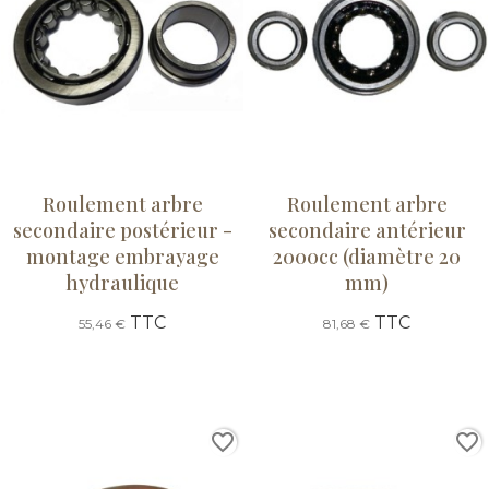
Roulement arbre
Roulement arbre
secondaire postérieur -
secondaire antérieur
montage embrayage
2000cc (diamètre 20
hydraulique
mm)
TTC
TTC
55,46 €
81,68 €
favorite_border
favorite_border