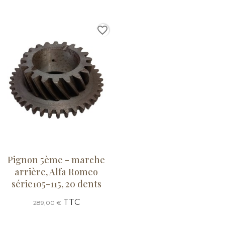
favorite_border
Pignon 5ème - marche
arrière, Alfa Romeo
série105-115, 20 dents
TTC
289,00 €