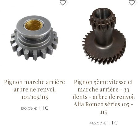
favorite_border
favorite_border
Pignon marche arrière
Pignon 5ème vitesse et
arbre de renvoi,
marche arrière - 33
101/105/115
dents - arbre de renvoi,
Alfa Romeo séries 105 -
TTC
130,08 €
115
TTC
465,00 €