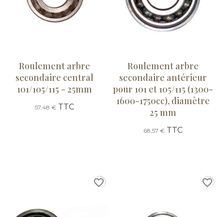
Roulement arbre
Roulement arbre
secondaire central
secondaire antérieur
101/105/115 - 25mm
pour 101 et 105/115 (1300-
1600-1750cc), diamètre
TTC
57,48 €
25 mm
TTC
68,57 €
favorite_border
favorite_border