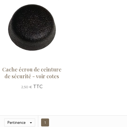
Cache écrou de ceinture
de sécurité - voir cotes
TTC
2,50 €
Pertinence

1