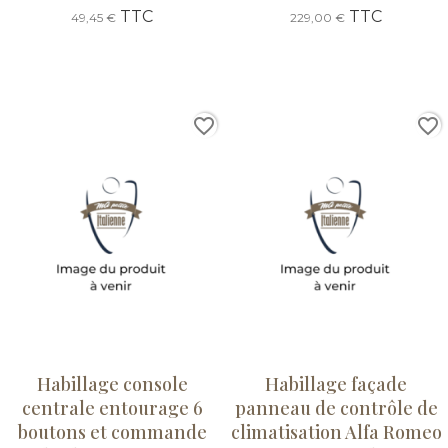
TTC
TTC
49,45 €
229,00 €
favorite_border
favorite_border
Habillage console
Habillage façade
centrale entourage 6
panneau de contrôle de
boutons et commande
climatisation Alfa Romeo