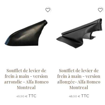
favorite_border
favorite_border
Soufflet de levier de
Soufflet de levier de
frein à main - version
frein à main - version
arrondie - Alfa Romeo
allongée- Alfa Romeo
Montreal
Montreal
TTC
TTC
49,90 €
48,90 €