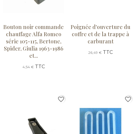
Bouton noir commande
Poignée d'ouverture du
chauffage Alfa Romeo
coffre et de la trappe à
série 105-115, Bertone,
carburant
Spider, Giulia 1963-1986
TTC
26,49 €
et...
TTC
4,54 €
favorite_border
favorite_border