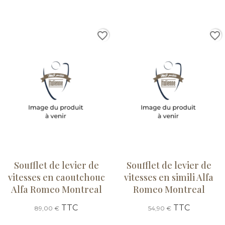
favorite_border
favorite_border
Soufflet de levier de
Soufflet de levier de
vitesses en caoutchouc
vitesses en simili Alfa
Alfa Romeo Montreal
Romeo Montreal
TTC
TTC
89,00 €
54,90 €