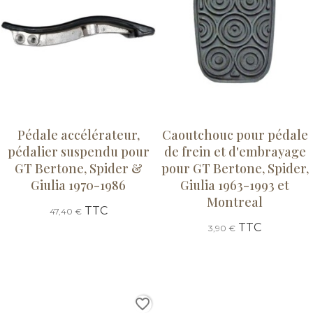
Pédale accélérateur,
Caoutchouc pour pédale
pédalier suspendu pour
de frein et d'embrayage
GT Bertone, Spider &
pour GT Bertone, Spider,
Giulia 1970-1986
Giulia 1963-1993 et
Montreal
TTC
47,40 €
TTC
3,90 €
favorite_border