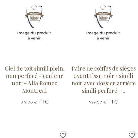
Ciel de toit simili plein,
Paire de coiffes de sièges
non perforé - couleur
avant tissu noir / simili
noir - Alfa Romeo
noir avec dossier arrière
Montreal
simili perforé -...
TTC
TTC
319,00 €
799,00 €
favorite_border
favorite_border