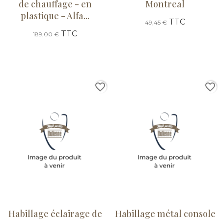
de chauffage - en
Montreal
plastique - Alfa...
TTC
49,45 €
TTC
189,00 €
favorite_border
favorite_border
Habillage éclairage de
Habillage métal console