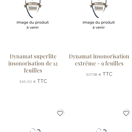
Dynamat superlite
Dynamat insonorisation
insonorisation de 12
extrême - 9 feuilles
feuilles
TTC
307,58 €
TTC
349,00 €
favorite_border
favorite_border