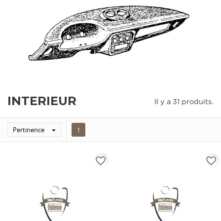
INTERIEUR
Il y a 31 produits.
Pertinence

1
favorite_border
favorite_border