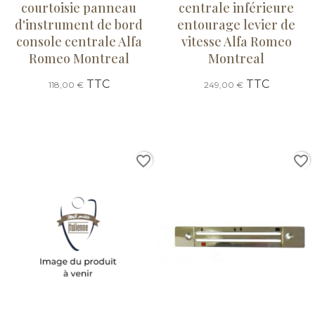
courtoisie panneau
centrale inférieure
d'instrument de bord
entourage levier de
console centrale Alfa
vitesse Alfa Romeo
Romeo Montreal
Montreal
TTC
TTC
118,00 €
249,00 €
favorite_border
favorite_border