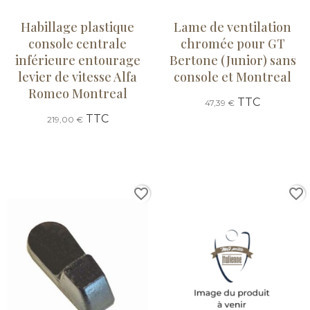
Habillage plastique
Lame de ventilation
console centrale
chromée pour GT
inférieure entourage
Bertone (Junior) sans
levier de vitesse Alfa
console et Montreal
Romeo Montreal
TTC
47,39 €
TTC
219,00 €
favorite_border
favorite_border