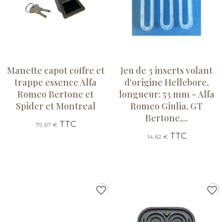
Manette capot coffre et
Jeu de 3 inserts volant
trappe essence Alfa
d'origine Hellebore,
Romeo Bertone et
longueur: 53 mm - Alfa
Spider et Montreal
Romeo Giulia, GT
Bertone,...
TTC
79,67 €
TTC
14,62 €
favorite_border
favorite_border