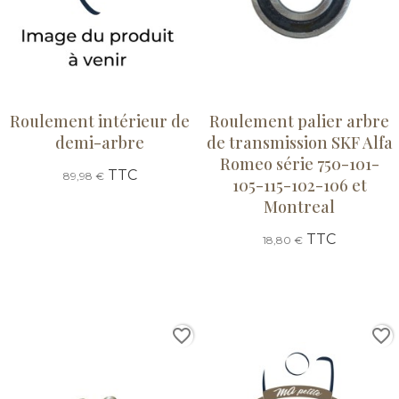
Roulement intérieur de
Roulement palier arbre
demi-arbre
de transmission SKF Alfa
Romeo série 750-101-
TTC
89,98 €
105-115-102-106 et
Montreal
TTC
18,80 €
favorite_border
favorite_border