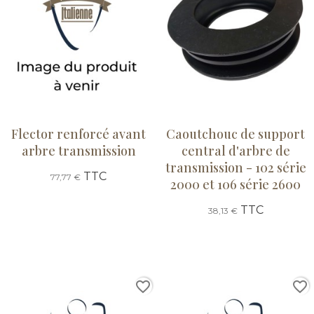
Flector renforcé avant
Caoutchouc de support
arbre transmission
central d'arbre de
transmission - 102 série
TTC
77,77 €
2000 et 106 série 2600
TTC
38,13 €
favorite_border
favorite_border