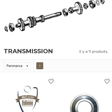
TRANSMISSION
Il y a 11 produits.
Pertinence

1
favorite_border
favorite_border