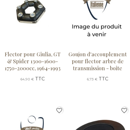
Flector pour Giulia, GT
Goujon d'accouplement
& Spider 1300-1600-
pour flector arbre de
1750-2000cc, 1964-1993
transmission - boite
TTC
TTC
64,90 €
6,73 €
favorite_border
favorite_border