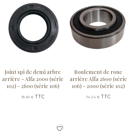
Joint spi de demi arbre
Roulement de roue
arrière - Alfa 2000 (série
arrière Alfa 2600 (série
102) - 2600 (série 106)
106) - 2000 (série 102)
TTC
TTC
18,69 €
74,04 €
favorite_border