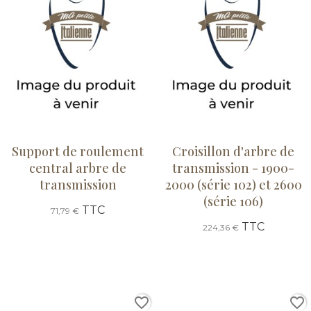
Support de roulement
Croisillon d'arbre de
central arbre de
transmission - 1900-
transmission
2000 (série 102) et 2600
(série 106)
TTC
71,79 €
TTC
224,36 €
favorite_border
favorite_border