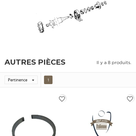
AUTRES PIÈCES
Il y a 8 produits.
Pertinence

1
favorite_border
favorite_border