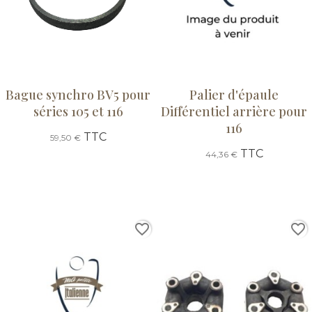
Bague synchro BV5 pour
Palier d'épaule
séries 105 et 116
Différentiel arrière pour
116
TTC
59,50 €
TTC
44,36 €
favorite_border
favorite_border