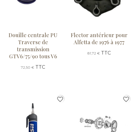
Douille centrale PU
Flector antérieur pour
Traverse de
Alfetta de 1976 à 1977
transmission
TTC
81,72 €
GTV6/75/90 tous V6
TTC
72,50 €
favorite_border
favorite_border