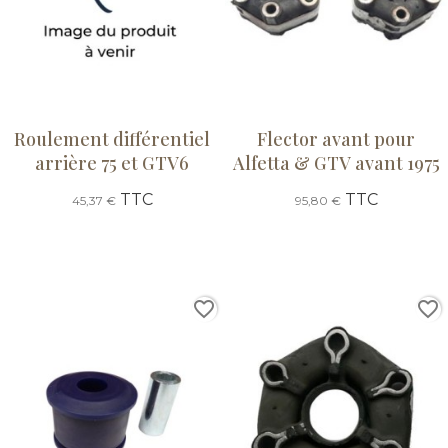
Roulement différentiel
Flector avant pour
arrière 75 et GTV6
Alfetta & GTV avant 1975
TTC
TTC
45,37 €
95,80 €
favorite_border
favorite_border