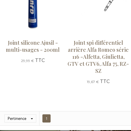
Joint silicone Ajusil -
Joint spi différentiel
multi-usages - 200ml
arrière Alfa Romeo série
116 -Alfetta, Giulietta,
TTC
29,99 €
GTV et GTV6, Alfa 75, RZ-
SZ
TTC
19,67 €
Pertinence

1