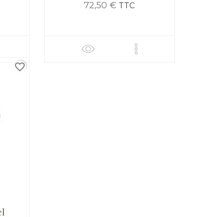
72,50 €
TTC
favorite_border
el