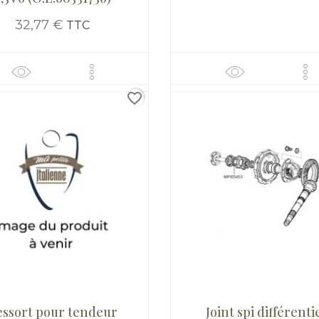
32,77 €
TTC
favorite_border
essort pour tendeur
Joint spi différenti