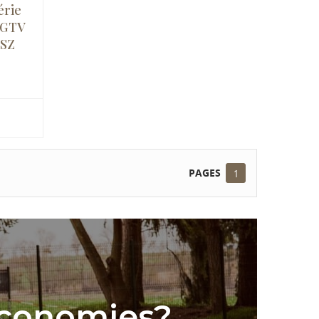
érie
, GTV
-SZ
PAGES
1
économies?