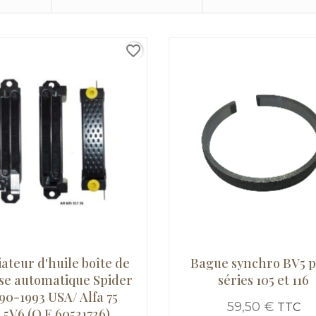
favorite_border
ateur d'huile boîte de
Bague synchro BV5 
sse automatique Spider
séries 105 et 116
90-1993 USA/ Alfa 75
59,50 €
TTC
2,5V6 (O.E.60531736)