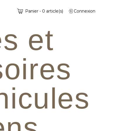
Panier
-
0
article(s)
Connexion
s et
oires
hicules
iens