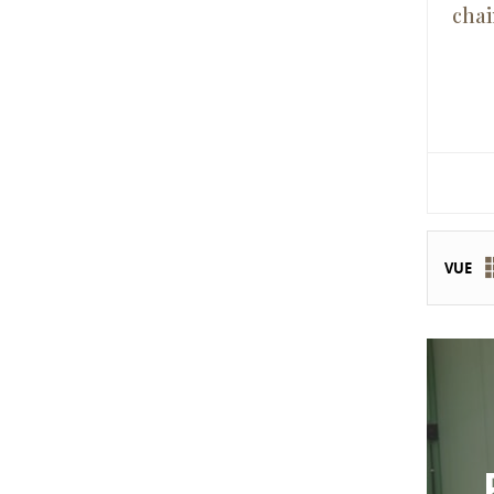
chai
VUE