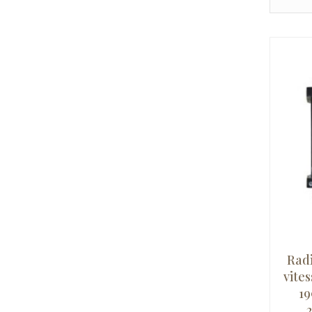
Radi
vite
19