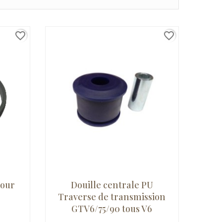
favorite_border
favorite_border
pour
Douille centrale PU
Traverse de transmission
GTV6/75/90 tous V6