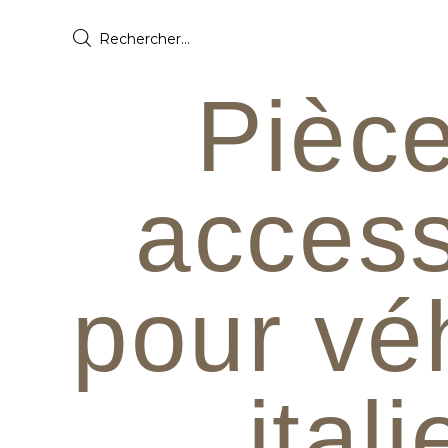
Pièce
access
pour vé
ital