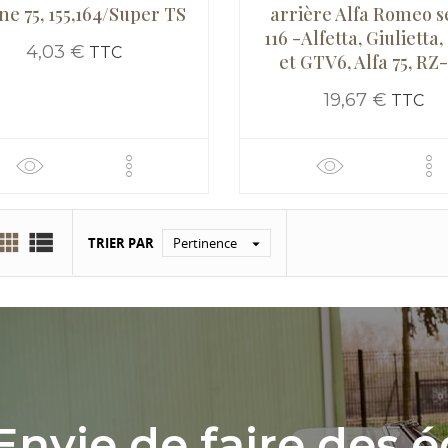
ne 75, 155,164/Super TS
arrière Alfa Romeo s
116 -Alfetta, Giulietta
4,03 €
TTC
et GTV6, Alfa 75, RZ
19,67 €
TTC


TRIER PAR
Pertinence

Envie de faire des 