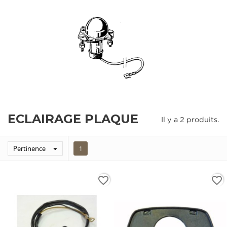
ECLAIRAGE PLAQUE
Il y a 2 produits.
Pertinence

1
favorite_border
favorite_border