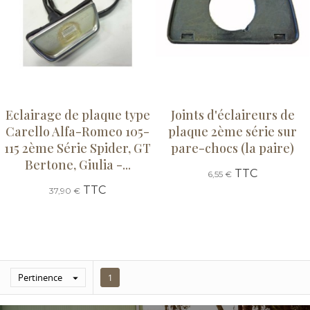
Eclairage de plaque type
Joints d'éclaireurs de
Carello Alfa-Romeo 105-
plaque 2ème série sur
115 2ème Série Spider, GT
pare-chocs (la paire)
Bertone, Giulia -...
TTC
6,55 €
TTC
37,90 €
Pertinence

1