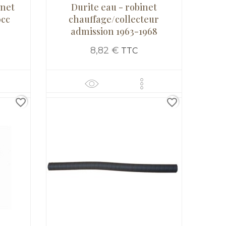
net
Durite eau - robinet
0cc
chauffage/collecteur
admission 1963-1968
8,82 €
TTC
favorite_border
favorite_border