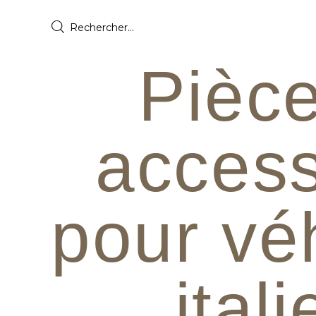
Pièce
access
pour vé
ital