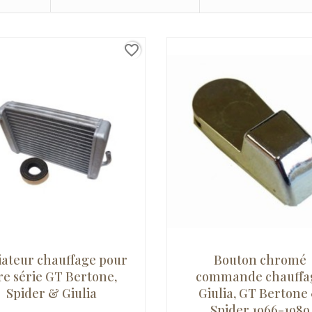
favorite_border
iateur chauffage pour
Bouton chromé
re série GT Bertone,
commande chauffa
Spider & Giulia
Giulia, GT Bertone
Spider 1966-1989