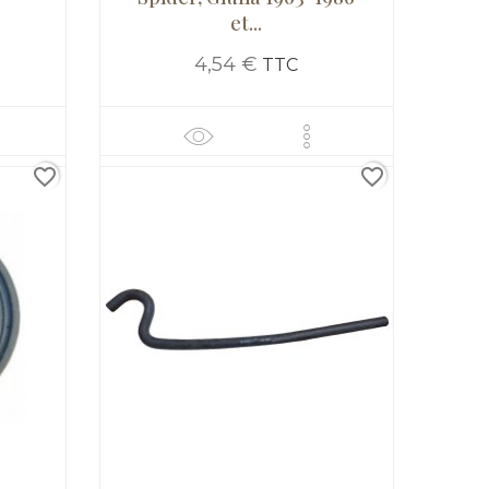
et...
4,54 €
TTC
favorite_border
favorite_border