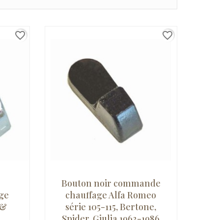
favorite_border
favorite_border
Bouton noir commande
ge
chauffage Alfa Romeo
 &
série 105-115, Bertone,
Spider, Giulia 1963-1986