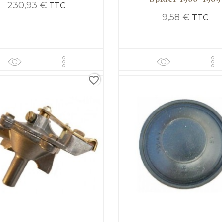
230,93 €
TTC
9,58 €
TTC
favorite_border