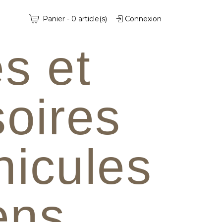
Panier
-
0
article(s)
Connexion
s et
oires
hicules
iens