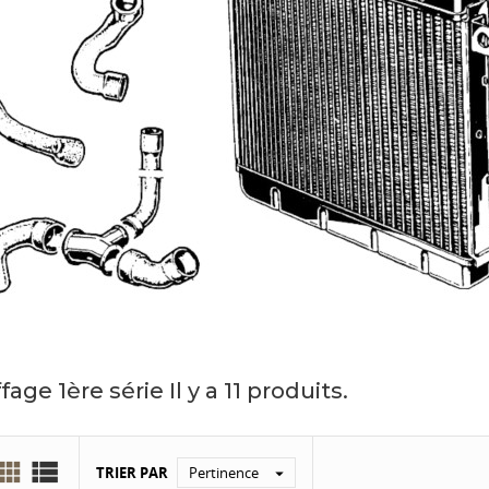
fage 1ère série
Il y a 11 produits.


TRIER PAR
Pertinence
