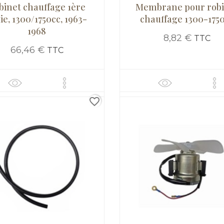
binet chauffage 1ère
Membrane pour robi
ie, 1300/1750cc, 1963-
chauffage 1300-175
1968
8,82 €
TTC
66,46 €
TTC
favorite_border