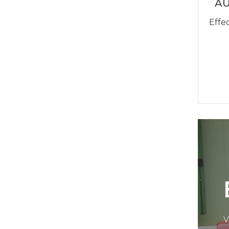
AU
Effe
V