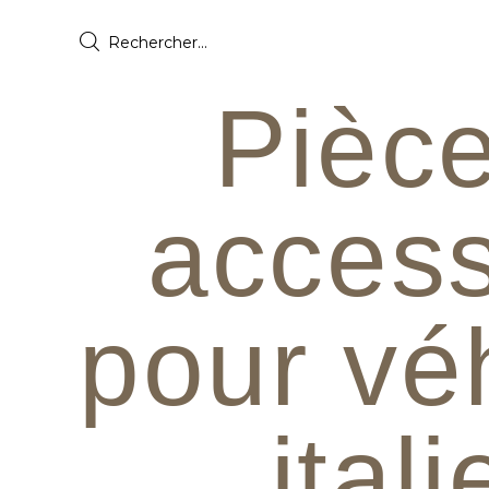
Pièce
access
pour vé
ital