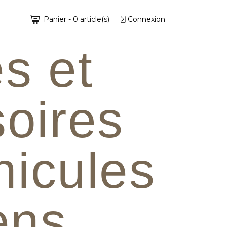
Panier
-
0
article(s)
Connexion
s et
oires
hicules
iens