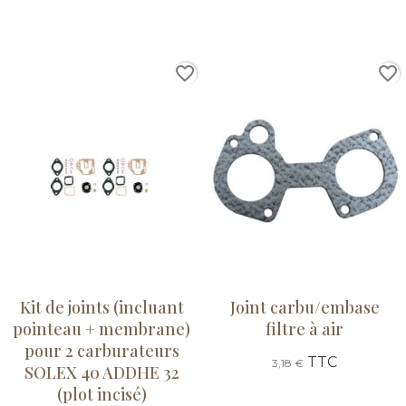
favorite_border
favorite_border
Kit de joints (incluant
Joint carbu/embase
pointeau + membrane)
filtre à air
pour 2 carburateurs
TTC
3,18 €
SOLEX 40 ADDHE 32
(plot incisé)