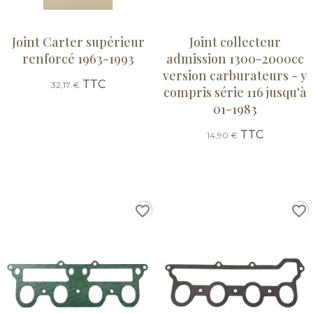
Joint Carter supérieur
Joint collecteur
renforcé 1963-1993
admission 1300-2000cc
version carburateurs - y
TTC
32,17 €
compris série 116 jusqu'à
01-1983
TTC
14,90 €
favorite_border
favorite_border