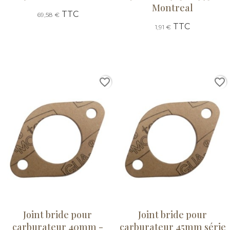
Montreal
TTC
69,58 €
TTC
1,91 €
favorite_border
favorite_border
Joint bride pour
Joint bride pour
carburateur 40mm -
carburateur 45mm série