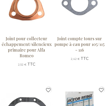
Joint pour collecteur
Joint compte tours sur
échappement/silencieux
pompe à eau pour 105/115
primaire pour Alfa
- 116
Romeo
TTC
2,42 €
TTC
2,52 €
favorite_border
favorite_border