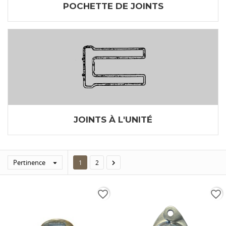
POCHETTE DE JOINTS
JOINTS À L'UNITÉ
Pertinence


1
2
favorite_border
favorite_border