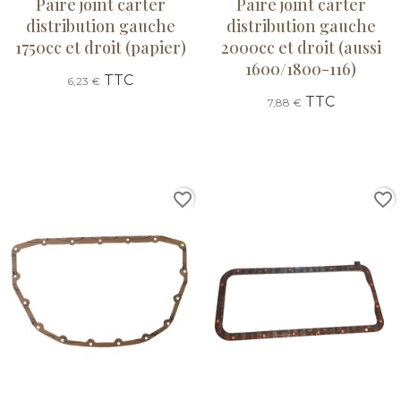
Paire joint carter
Paire joint carter
distribution gauche
distribution gauche
1750cc et droit (papier)
2000cc et droit (aussi
1600/1800-116)
TTC
6,23 €
TTC
7,88 €
favorite_border
favorite_border