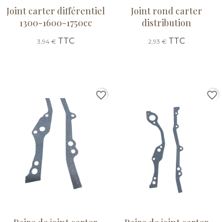
Joint carter différentiel
Joint rond carter
1300-1600-1750cc
distribution
TTC
TTC
3,94 €
2,93 €
favorite_border
favorite_border