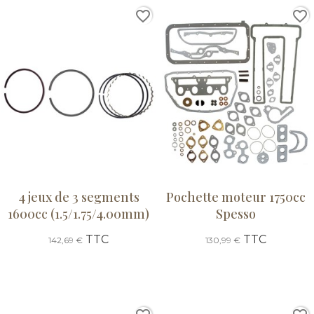
favorite_border
favorite_border
4 jeux de 3 segments
Pochette moteur 1750cc
1600cc (1.5/1.75/4.00mm)
Spesso
TTC
TTC
142,69 €
130,99 €