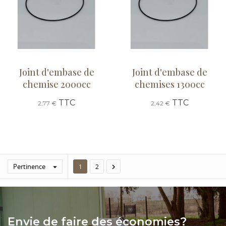
Joint d'embase de
Joint d'embase de
chemise 2000cc
chemises 1300cc
TTC
TTC
2,77 €
2,42 €
Pertinence


1
2
Envie de faire des économies?