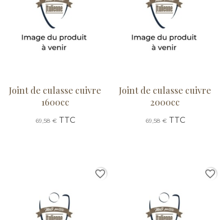
Joint de culasse cuivre
Joint de culasse cuivre
1600cc
2000cc
TTC
TTC
69,58 €
69,58 €
favorite_border
favorite_border