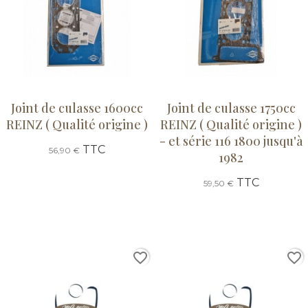
Joint de culasse 1600cc
Joint de culasse 1750cc
REINZ ( Qualité origine )
REINZ ( Qualité origine )
- et série 116 1800 jusqu'à
TTC
56,90 €
1982
TTC
59,50 €
favorite_border
favorite_border