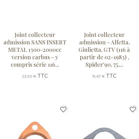
Joint collecteur
Joint collecteur
admission SANS INSERT
admission - Alfetta,
METAL 1300-2000cc
Giulietta, GTV (116 à
version carbus - y
partir de 02-1983) ,
compris série 116...
Spider'90, 75,...
TTC
TTC
22,90 €
19,67 €
favorite_border
favorite_border