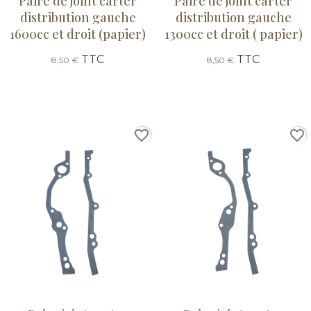
Paire de joint carter
Paire de joint carter
distribution gauche
distribution gauche
1600cc et droit (papier)
1300cc et droit ( papier)
TTC
TTC
8,50 €
8,50 €
favorite_border
favorite_border