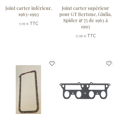
Joint carter inférieur,
Joint carter supérieur
1963-1993
pour GT Bertone, Giulia,
Spider & 75 de 1963 à
TTC
9,98 €
1993
TTC
21,68 €
favorite_border
favorite_border