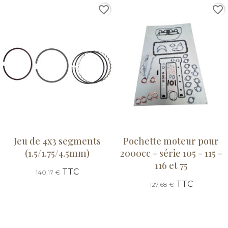
favorite_border
favorite_border
Jeu de 4x3 segments
Pochette moteur pour
(1.5/1.75/4.5mm)
2000cc - série 105 - 115 -
116 et 75
TTC
140,17 €
TTC
127,68 €