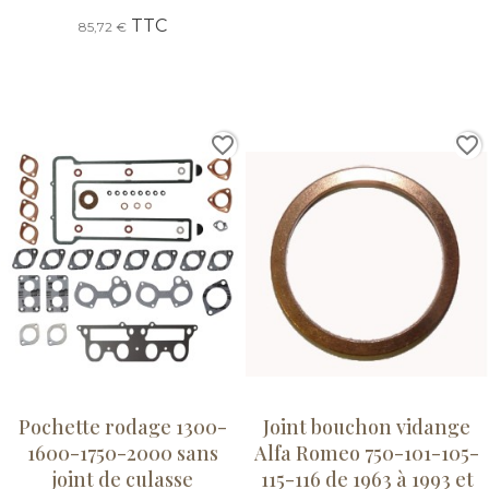
TTC
85,72 €
favorite_border
favorite_border
Pochette rodage 1300-
Joint bouchon vidange
1600-1750-2000 sans
Alfa Romeo 750-101-105-
joint de culasse
115-116 de 1963 à 1993 et