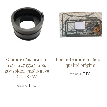
Gomme d'aspiration
Pochette moteur 1600cc
145/6,147,155,156,166,
qualité origine
gtv/spider (916),Nuovo
TTC
127,68 €
GT TS 16V
TTC
8,80 €