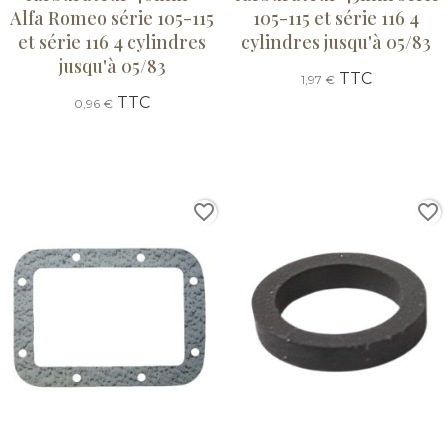
Alfa Romeo série 105-115
105-115 et série 116 4
et série 116 4 cylindres
cylindres jusqu'à 05/83
jusqu'à 05/83
TTC
1,97 €
TTC
0,96 €
favorite_border
favorite_border