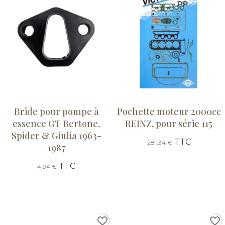
Bride pour pompe à
Pochette moteur 2000cc
essence GT Bertone,
REINZ, pour série 115
Spider & Giulia 1963-
TTC
281,34 €
1987
TTC
4,94 €
favorite_border
favorite_border