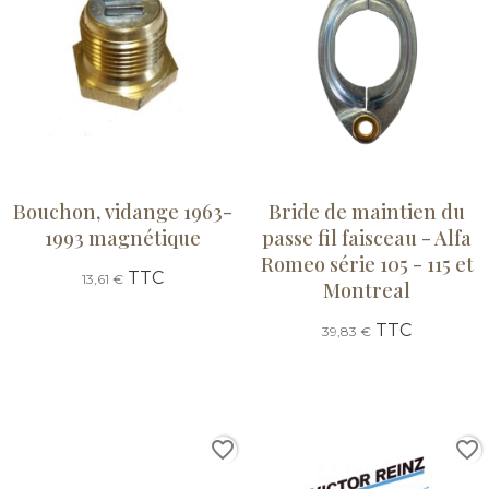
Bouchon, vidange 1963-
Bride de maintien du
1993 magnétique
passe fil faisceau - Alfa
Romeo série 105 - 115 et
TTC
13,61 €
Montreal
TTC
39,83 €
favorite_border
favorite_border