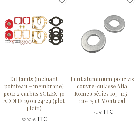
favorite_border
favorite_border
Kit Joints (incluant
Joint aluminium pour vis
pointeau + membrane)
couvre-culasse Alfa
pour 2 carbus SOLEX 40
Romeo séries 105-115-
ADDHE 19 ou 24/29 (plot
116-75 et Montreal
plein)
TTC
1,72 €
TTC
62,90 €