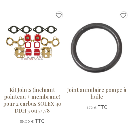
favorite_border
favorite_border
Kit Joints (incluant
Joint annulaire pompe à
pointeau + membrane)
huile
pour 2 carbus SOLEX 40
TTC
1,72 €
DDH 3 ou 5/7/8
TTC
59,00 €