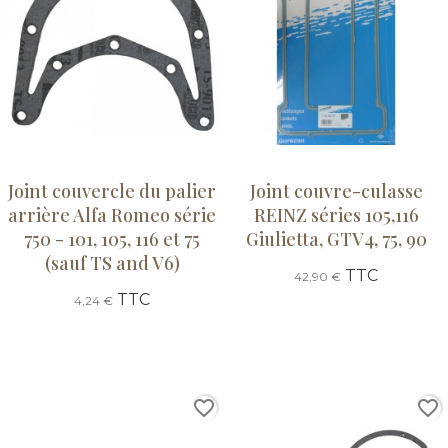
Joint couvercle du palier
Joint couvre-culasse
arrière Alfa Romeo série
REINZ séries 105,116
750 - 101, 105, 116 et 75
Giulietta, GTV4, 75, 90
(sauf TS and V6)
TTC
42,90 €
TTC
4,24 €
favorite_border
favorite_border