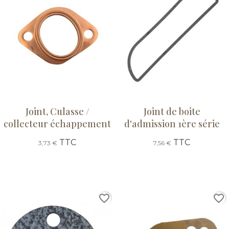
Joint, Culasse /
Joint de boite
collecteur échappement
d'admission 1ère série
TTC
TTC
3,73 €
7,56 €
favorite_border
favorite_border