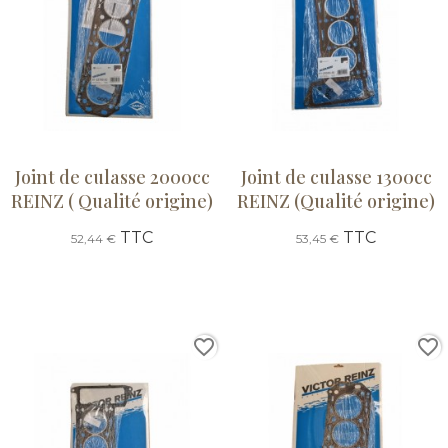
Joint de culasse 2000cc
Joint de culasse 1300cc
REINZ ( Qualité origine)
REINZ (Qualité origine)
TTC
TTC
52,44 €
53,45 €
favorite_border
favorite_border