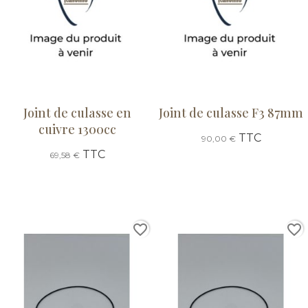
Joint de culasse en
Joint de culasse F3 87mm
cuivre 1300cc
TTC
90,00 €
TTC
69,58 €
favorite_border
favorite_border