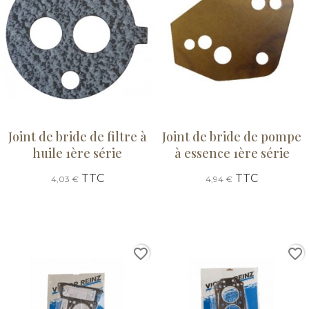
Joint de bride de filtre à
Joint de bride de pompe
huile 1ère série
à essence 1ère série
TTC
TTC
4,03 €
4,94 €
favorite_border
favorite_border