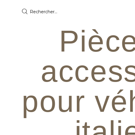
Pièce
access
pour vé
ital