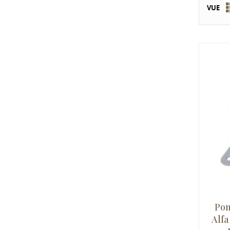
VUE
Pom
Alfa