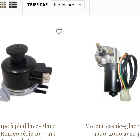


TRIER PAR
Pertinence

favorite_border
pe à pied lave-glace
Moteur essuie-glace
 Romeo série 105 - 115 ,
1600-2000 avec 4