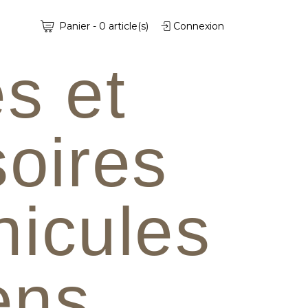
Panier
-
0
article(s)
Connexion
s et
oires
hicules
iens