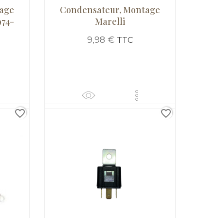
age
Condensateur, Montage
974-
Marelli
9,98 €
TTC
favorite_border
favorite_border