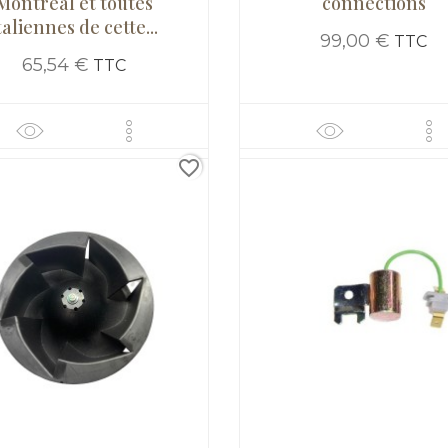
Montreal et toutes
connections
taliennes de cette...
99,00 €
TTC
65,54 €
TTC
favorite_border