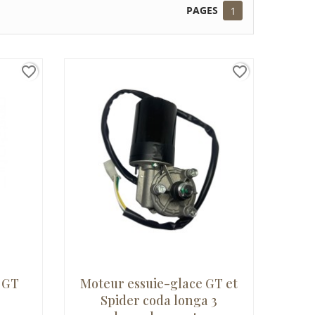
PAGES
1
favorite_border
favorite_border
 GT
Moteur essuie-glace GT et
Spider coda longa 3