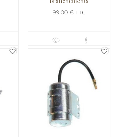
branchements
99,00 €
TTC
favorite_border
favorite_border