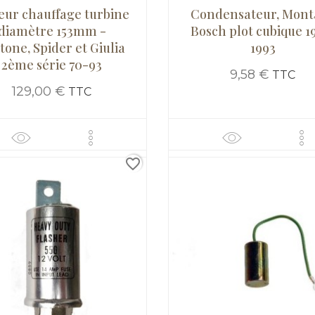
eur chauffage turbine
Condensateur, Mont
diamètre 153mm -
Bosch plot cubique 1
tone, Spider et Giulia
1993
2ème série 70-93
9,58 €
TTC
129,00 €
TTC
favorite_border