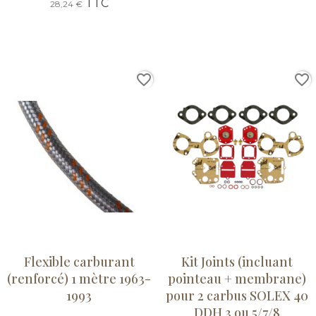
TTC
28,24 €
favorite_border
favorite_border
Flexible carburant
Kit Joints (incluant
(renforcé) 1 mètre 1963-
pointeau + membrane)
1993
pour 2 carbus SOLEX 40
DDH 3 ou 5/7/8