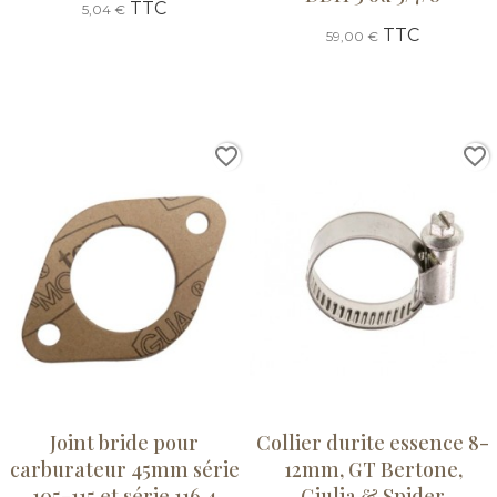
TTC
5,04 €
TTC
59,00 €
favorite_border
favorite_border
Joint bride pour
Collier durite essence 8-
carburateur 45mm série
12mm, GT Bertone,
105-115 et série 116 4
Giulia & Spider