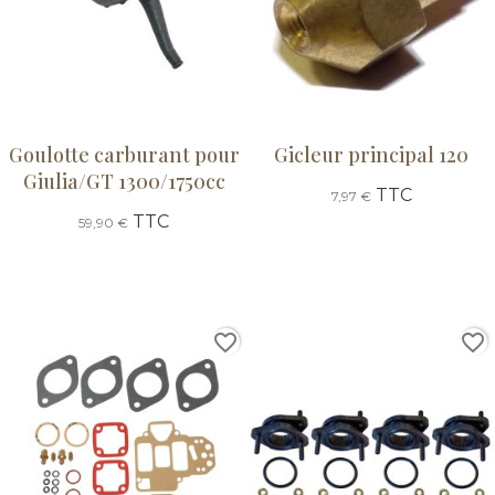
Goulotte carburant pour
Gicleur principal 120
Giulia/GT 1300/1750cc
TTC
7,97 €
TTC
59,90 €
favorite_border
favorite_border