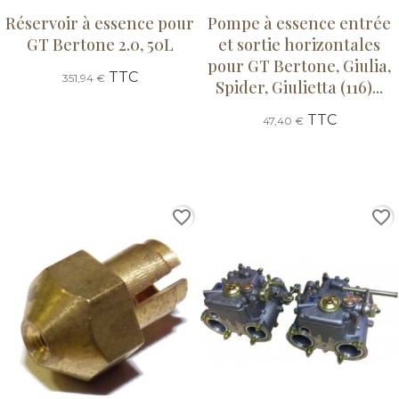
Réservoir à essence pour
Pompe à essence entrée
GT Bertone 2.0, 50L
et sortie horizontales
pour GT Bertone, Giulia,
TTC
351,94 €
Spider, Giulietta (116)...
TTC
47,40 €
favorite_border
favorite_border