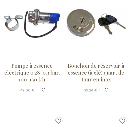
Pompe à essence
Bouchon de réservoir à
électrique 0.28-0.3 bar,
essence (à clé) quart de
100-130 l/h
tour en inox
TTC
TTC
149,00 €
29,24 €
favorite_border
favorite_border