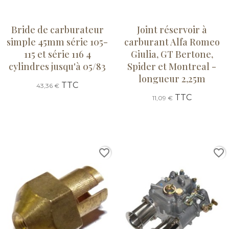
Bride de carburateur
Joint réservoir à
simple 45mm série 105-
carburant Alfa Romeo
115 et série 116 4
Giulia, GT Bertone,
cylindres jusqu'à 05/83
Spider et Montreal -
longueur 2,25m
TTC
43,36 €
TTC
11,09 €
favorite_border
favorite_border