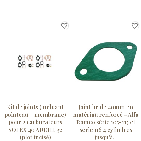
favorite_border
favorite_border
Kit de joints (incluant
Joint bride 40mm en
pointeau + membrane)
matériau renforcé - Alfa
pour 2 carburateurs
Romeo série 105-115 et
SOLEX 40 ADDHE 32
série 116 4 cylindres
(plot incisé)
jusqu'à...