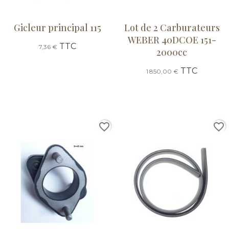
Gicleur principal 115
Lot de 2 Carburateurs
WEBER 40DCOE 151-
TTC
7,36 €
2000cc
TTC
1 850,00 €
favorite_border
favorite_border