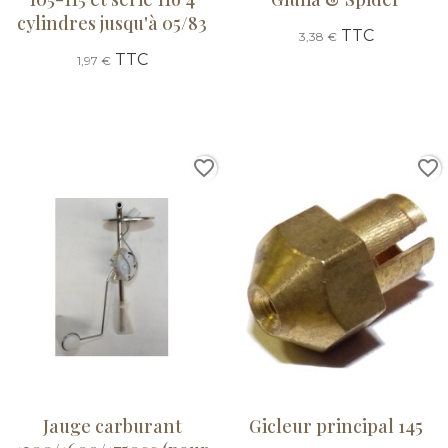
cylindres jusqu'à 05/83
TTC
3,38 €
TTC
1,97 €
favorite_border
favorite_border
Jauge carburant
Gicleur principal 145