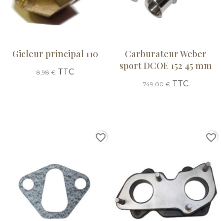
Gicleur principal 110
Carburateur Weber
sport DCOE 152 45 mm
TTC
8,98 €
TTC
749,00 €
favorite_border
favorite_border