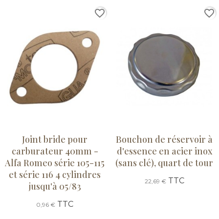
favorite_border
favorite_border
Joint bride pour
Bouchon de réservoir à
carburateur 40mm -
d'essence en acier inox
Alfa Romeo série 105-115
(sans clé), quart de tour
et série 116 4 cylindres
TTC
22,69 €
jusqu'à 05/83
TTC
0,96 €