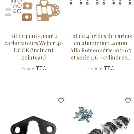
Kit de joints pour 2
Lot de 4 brides de carbus
carburateurs Weber 40
en aluminium 40mm
DCOE (incluant
Alfa Romeo série 105-115
pointeau)
et série 116 4 cylindres...
TTC
TTC
57,48 €
194,90 €
favorite_border
favorite_border