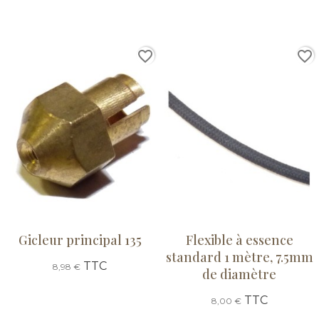
favorite_border
favorite_border
Gicleur principal 135
Flexible à essence
standard 1 mètre, 7.5mm
TTC
8,98 €
de diamètre
TTC
8,00 €