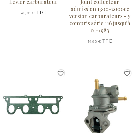
Levier carburateur
Joint collecteur
admission 1300-2000cc
TTC
45,38 €
version carburateurs - y
compris série 116 jusqu'à
01-1983
TTC
14,90 €
favorite_border
favorite_border