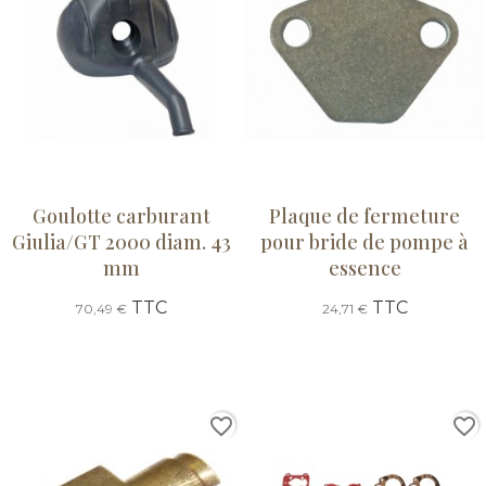
Goulotte carburant
Plaque de fermeture
Giulia/GT 2000 diam. 43
pour bride de pompe à
mm
essence
TTC
TTC
70,49 €
24,71 €
favorite_border
favorite_border