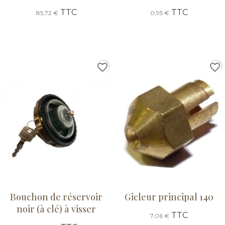
TTC
TTC
85,72 €
0,95 €
favorite_border
favorite_border
Bouchon de réservoir
Gicleur principal 140
noir (à clé) à visser
TTC
7,06 €