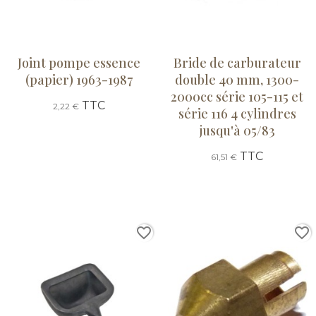
Joint pompe essence
Bride de carburateur
(papier) 1963-1987
double 40 mm, 1300-
2000cc série 105-115 et
TTC
2,22 €
série 116 4 cylindres
jusqu'à 05/83
TTC
61,51 €
favorite_border
favorite_border