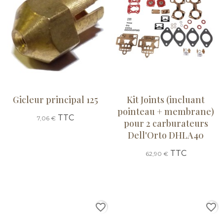
Gicleur principal 125
Kit Joints (incluant
pointeau + membrane)
TTC
7,06 €
pour 2 carburateurs
Dell'Orto DHLA40
TTC
62,90 €
favorite_border
favorite_border