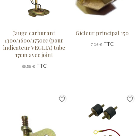
Jauge carburant
Gicleur principal 150
1300/1600/1750cc (pour
TTC
7,06 €
indicateur VEGLIA) tube
17cm avec joint
TTC
69,58 €
favorite_border
favorite_border