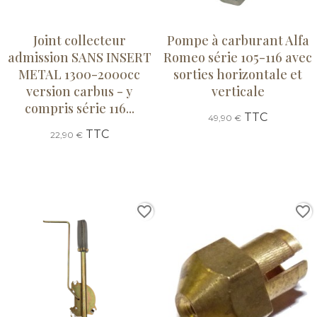
Joint collecteur
Pompe à carburant Alfa
admission SANS INSERT
Romeo série 105-116 avec
METAL 1300-2000cc
sorties horizontale et
version carbus - y
verticale
compris série 116...
TTC
49,90 €
TTC
22,90 €
favorite_border
favorite_border