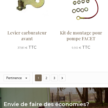
Levier carburateur
Kit de montage pour
avant
pompe FACET
TTC
TTC
37,81 €
9,90 €
Pertinence


1
2
3
Envie de faire des économies?