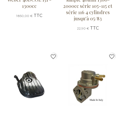
1300cc
2000cc série 105-115 et
série 116 4 cylindres
TTC
1 850,00 €
jusqu'à 05/83
TTC
22,90 €
favorite_border
favorite_border