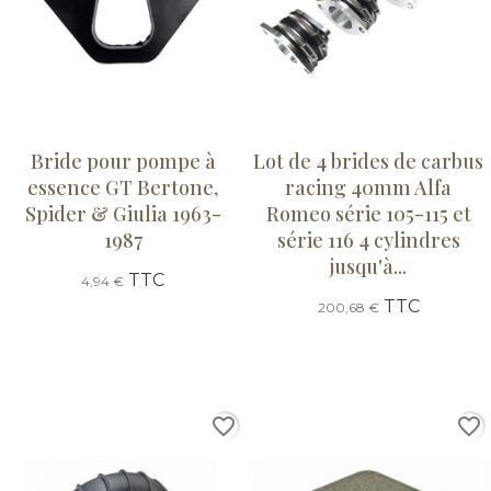
Bride pour pompe à
Lot de 4 brides de carbus
essence GT Bertone,
racing 40mm Alfa
Spider & Giulia 1963-
Romeo série 105-115 et
1987
série 116 4 cylindres
jusqu'à...
TTC
4,94 €
TTC
200,68 €
favorite_border
favorite_border