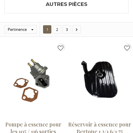
AUTRES PIÈCES
Pertinence


1
2
3
favorite_border
favorite_border
Pompe à essence pour
Réservoir à essence pour
les 105 / 116 sorties
Bertone 1.3/1.6/1.75