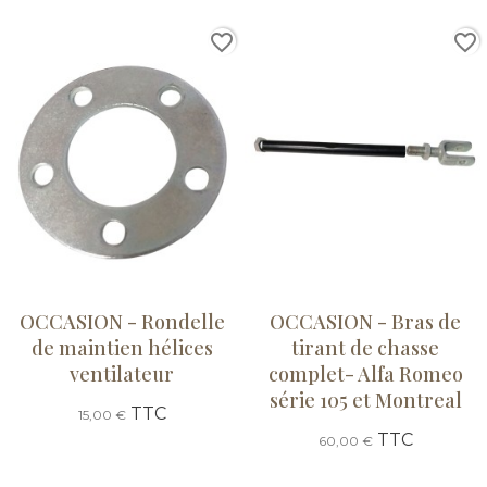
favorite_border
favorite_border
OCCASION - Rondelle
OCCASION - Bras de
de maintien hélices
tirant de chasse
ventilateur
complet- Alfa Romeo
série 105 et Montreal
TTC
15,00 €
TTC
60,00 €