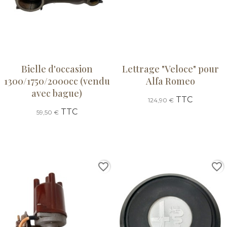
Bielle d'occasion
Lettrage "Veloce" pour
1300/1750/2000cc (vendu
Alfa Romeo
avec bague)
TTC
124,90 €
TTC
59,50 €
favorite_border
favorite_border