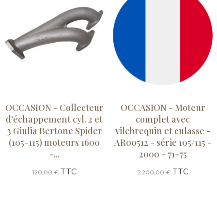
OCCASION - Collecteur
OCCASION - Moteur
d'échappement cyl. 2 et
complet avec
3 Giulia Bertone Spider
vilebrequin et culasse -
(105-115) moteurs 1600
AR00512 - série 105/115 -
-...
2000 - 71-75
TTC
TTC
120,00 €
2 200,00 €