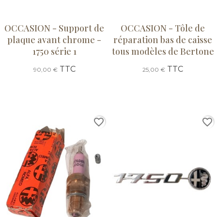
OCCASION - Support de
OCCASION - Tôle de
plaque avant chrome -
réparation bas de caisse
1750 série 1
tous modèles de Bertone
TTC
TTC
90,00 €
25,00 €
favorite_border
favorite_border