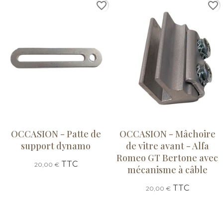
favorite_border
favorite_border
OCCASION - Patte de
OCCASION - Mâchoire
support dynamo
de vitre avant - Alfa
Romeo GT Bertone avec
TTC
20,00 €
mécanisme à câble
TTC
20,00 €