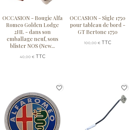
OCCASION - Bougie Alfa
OCCASION - Sigle 1750
Romeo Golden Lodge
pour tableau de bord -
2HL - dans son
GT Bertone 1750
emballage neuf, sous
TTC
100,00 €
blister NOS (New...
TTC
40,00 €
favorite_border
favorite_border