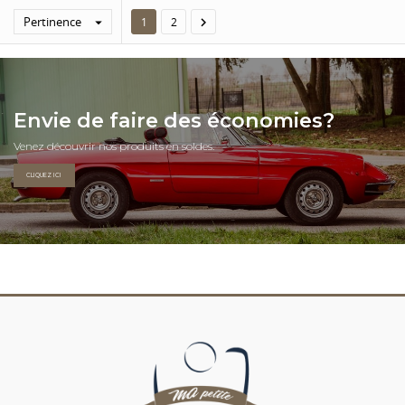
Pertinence


1
2
Envie de faire des économies?
Venez découvrir nos produits en soldes.
CLIQUEZ ICI