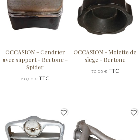
OCCASION - Cendrier
OCCASION - Molette de
avec support - Bertone -
siège - Bertone
Spider
TTC
70,00 €
TTC
150,00 €
favorite_border
favorite_border