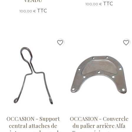
TTC
100,00 €
TTC
100,00 €
favorite_border
favorite_border
OCCASION - Support
OCCASION - Couvercle
central attaches de
du palier arrière Alfa