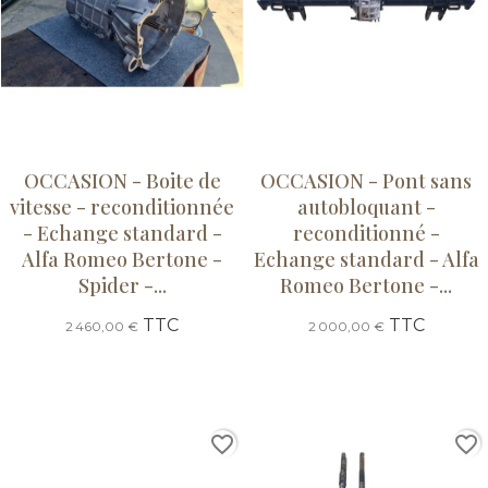
OCCASION - Boite de
OCCASION - Pont sans
vitesse - reconditionnée
autobloquant -
- Echange standard -
reconditionné -
Alfa Romeo Bertone -
Echange standard - Alfa
Spider -...
Romeo Bertone -...
TTC
TTC
2 460,00 €
2 000,00 €
favorite_border
favorite_border