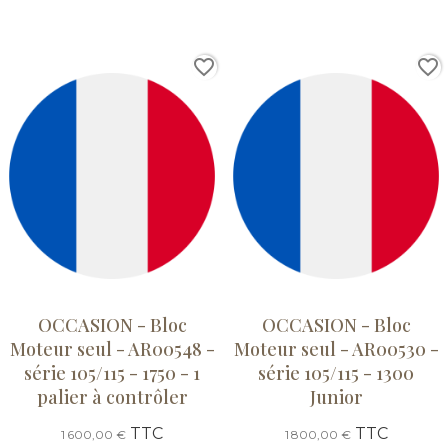
favorite_border
favorite_border
OCCASION - Bloc
OCCASION - Bloc
Moteur seul - AR00548 -
Moteur seul - AR00530 -
série 105/115 - 1750 - 1
série 105/115 - 1300
palier à contrôler
Junior
TTC
TTC
1 600,00 €
1 800,00 €