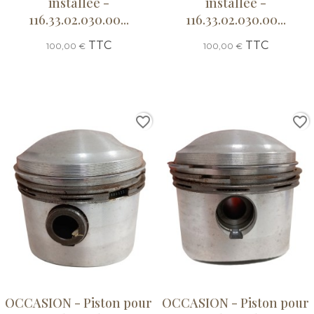
installée -
installée -
116.33.02.030.00...
116.33.02.030.00...
TTC
TTC
100,00 €
100,00 €
favorite_border
favorite_border
OCCASION - Piston pour
OCCASION - Piston pour