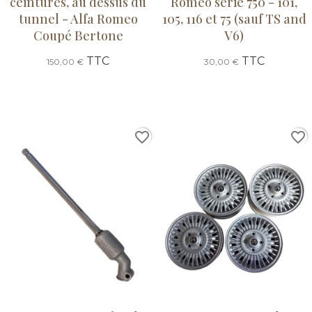
ceintures, au dessus du
Romeo série 750 - 101,
tunnel - Alfa Romeo
105, 116 et 75 (sauf TS and
Coupé Bertone
V6)
TTC
TTC
150,00 €
30,00 €
favorite_border
favorite_border