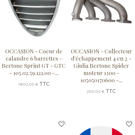
OCCASION - Coeur de
OCCASION - Collecteur
calandre 6 barrettes -
d'échappement 4 en 2 -
Bertone Sprint GT - GTC
Giulia Bertone Spider
- 105.02.59.121.00 -...
moteur 1300 -
105050170600 -...
TTC
1 800,00 €
TTC
200,00 €
favorite_border
favorite_border