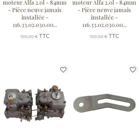
moteur Alfa 2.0l - 84mm
moteur Alfa 2.0l - 84mm
- Pièce neuve jamais
- Pièce neuve jamais
installée -
installée -
116.33.02.030.00...
116.33.02.030.00...
TTC
TTC
100,00 €
100,00 €
favorite_border
favorite_border