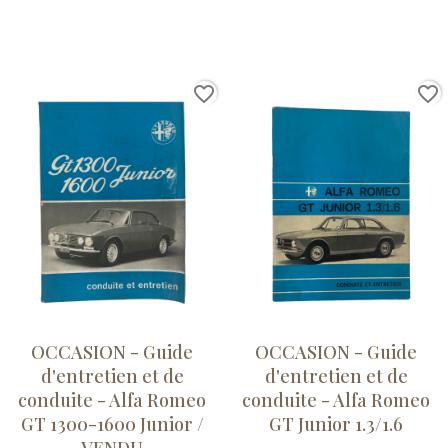
favorite_border
favorite_border
OCCASION - Guide
OCCASION - Guide
d'entretien et de
d'entretien et de
conduite - Alfa Romeo
conduite - Alfa Romeo
GT 1300-1600 Junior /
GT Junior 1.3/1.6
VENDU