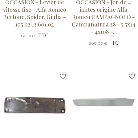
OCCASION - Levier de
OCCASION - Jeu de 4
vitesse fixe - Alfa Romeo
jantes origine Alfa
Bertone, Spider, Giulia -
Romeo CAMPAGNOLO -
105.02.13.601.02
Campanatura 38 - 5.5x14
- 4x108 -...
TTC
150,00 €
TTC
800,00 €
favorite_border
favorite_border