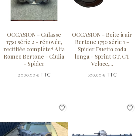
OCCASION - Culasse
OCCASION - Boite à air
1750 série 2 - rénovée,
Bertone 1750 série 1 -
rectifiée complète* Alfa
Spider Duetto coda
Romeo Bertone - Giulia
longa - Sprint GT, GT
- Spider
Veloce,...
TTC
TTC
2 000,00 €
500,00 €
favorite_border
favorite_border