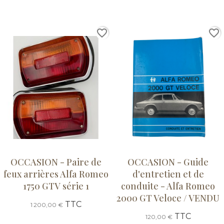
favorite_border
favorite_border
OCCASION - Paire de
OCCASION - Guide
feux arrières Alfa Romeo
d'entretien et de
1750 GTV série 1
conduite - Alfa Romeo
2000 GT Veloce / VENDU
TTC
1 200,00 €
TTC
120,00 €