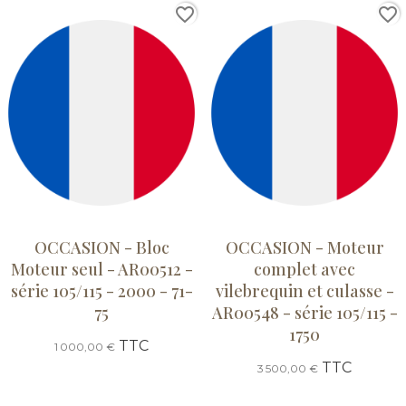
favorite_border
favorite_border
OCCASION - Bloc
OCCASION - Moteur
Moteur seul - AR00512 -
complet avec
série 105/115 - 2000 - 71-
vilebrequin et culasse -
75
AR00548 - série 105/115 -
1750
TTC
1 000,00 €
TTC
3 500,00 €