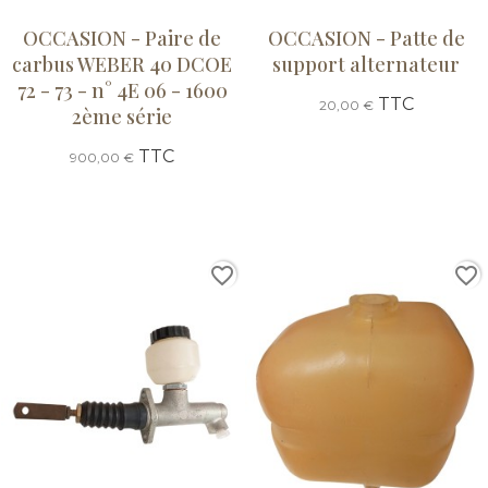
OCCASION - Paire de
OCCASION - Patte de
carbus WEBER 40 DCOE
support alternateur
72 - 73 - n° 4E 06 - 1600
TTC
20,00 €
2ème série
TTC
900,00 €
favorite_border
favorite_border