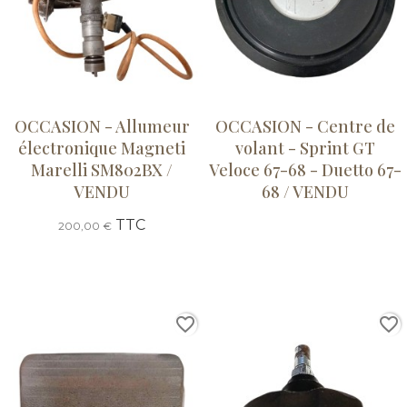
OCCASION - Allumeur
OCCASION - Centre de
électronique Magneti
volant - Sprint GT
Marelli SM802BX /
Veloce 67-68 - Duetto 67-
VENDU
68 / VENDU
TTC
200,00 €
favorite_border
favorite_border