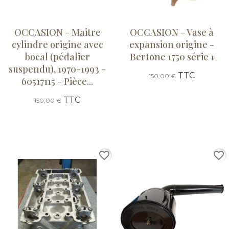
OCCASION - Maitre
OCCASION - Vase à
cylindre origine avec
expansion origine -
bocal (pédalier
Bertone 1750 série 1
suspendu), 1970-1993 -
TTC
150,00 €
60517115 - Pièce...
TTC
150,00 €
favorite_border
favorite_border