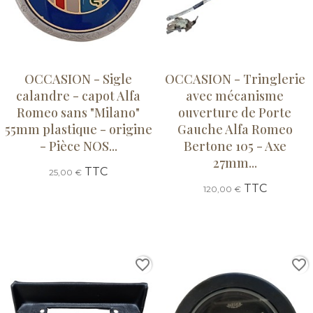
OCCASION - Sigle
OCCASION - Tringlerie
calandre - capot Alfa
avec mécanisme
Romeo sans "Milano"
ouverture de Porte
55mm plastique - origine
Gauche Alfa Romeo
- Pièce NOS...
Bertone 105 - Axe
27mm...
TTC
25,00 €
TTC
120,00 €
favorite_border
favorite_border