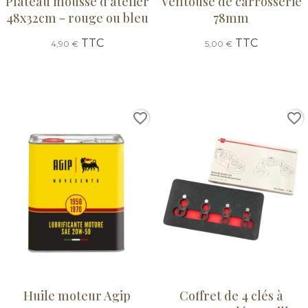
Plateau mousse d'atelier
Ventouse de carrosserie
48x32cm - rouge ou bleu
78mm
TTC
TTC
4,90 €
5,00 €
favorite_border
favorite_border
Huile moteur Agip
Coffret de 4 clés à