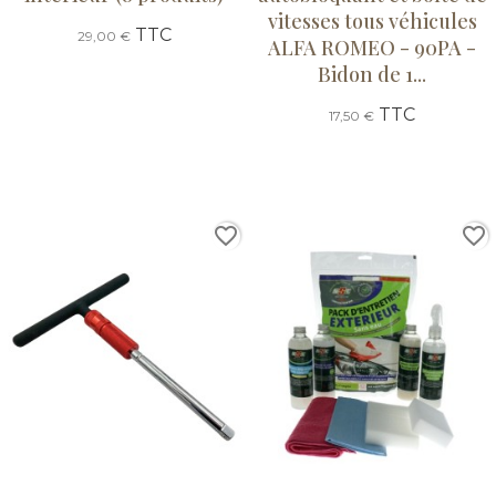
vitesses tous véhicules
TTC
29,00 €
ALFA ROMEO - 90PA -
Bidon de 1...
TTC
17,50 €
favorite_border
favorite_border