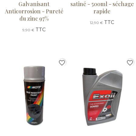
Galvanisant
satiné - 500ml - séchage
Anticorrosion - Pureté
rapide
du zinc 97%
TTC
12,90 €
TTC
9,90 €
favorite_border
favorite_border