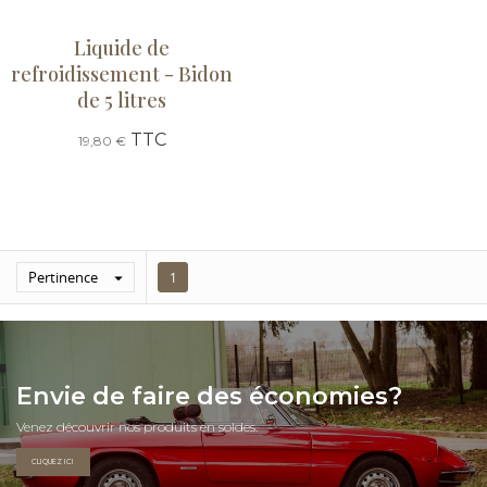
Liquide de
refroidissement - Bidon
de 5 litres
TTC
19,80 €
Pertinence

1
Envie de faire des économies?
Venez découvrir nos produits en soldes.
CLIQUEZ ICI