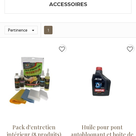
ACCESSOIRES
Pertinence

1
favorite_border
favorite_border
Pack d'entretien
Huile pour pont
intérieur (8 produits)
autobloquant et boîte de