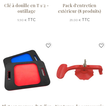
Clé à douille en T 1/2 -
Pack d'entretien
outillage
extérieur (8 produits)
TTC
TTC
9,90 €
29,00 €
favorite_border
favorite_border