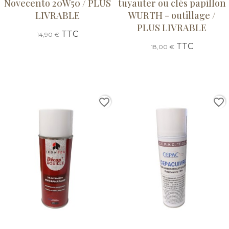
Novecento 20W50 / PLUS
tuyauter ou clés papillon
LIVRABLE
WURTH - outillage /
PLUS LIVRABLE
TTC
14,90 €
TTC
18,00 €
favorite_border
favorite_border