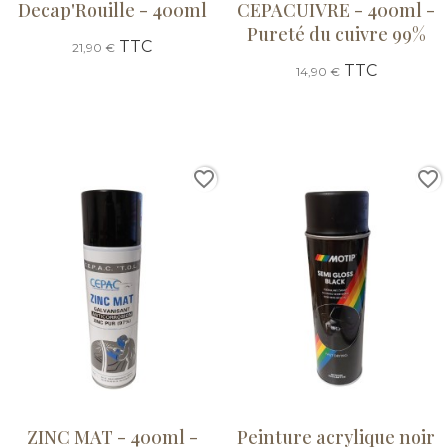
Decap'Rouille - 400ml
CEPACUIVRE - 400ml -
Pureté du cuivre 99%
TTC
21,90 €
TTC
14,90 €
favorite_border
favorite_border
ZINC MAT - 400ml -
Peinture acrylique noir