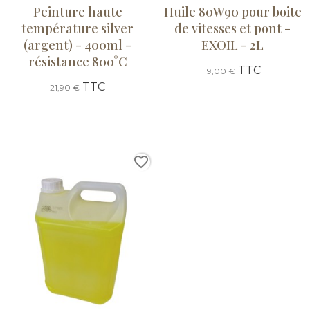
Peinture haute
Huile 80W90 pour boite
température silver
de vitesses et pont -
(argent) - 400ml -
EXOIL - 2L
résistance 800°C
TTC
19,00 €
TTC
21,90 €
favorite_border