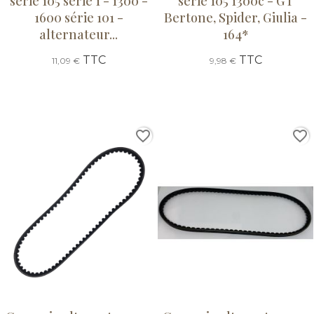
série 105 série 1 - 1300 -
série 105 1300c - GT
1600 série 101 -
Bertone, Spider, Giulia -
alternateur...
164*
TTC
TTC
11,09 €
9,98 €
favorite_border
favorite_border