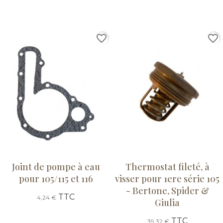
favorite_border
favorite_border
Joint de pompe à eau
Thermostat fileté, à
pour 105/115 et 116
visser pour 1ere série 105
- Bertone, Spider &
TTC
4,24 €
Giulia
TTC
39,32 €