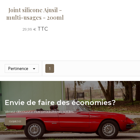
Joint silicone Ajusil -
multi-usages - 200ml
TTC
29,99 €
Pertinence

1
Envie de faire des économies?
Venez découvrir nos produits en soldes.
CLIQUEZ ICI