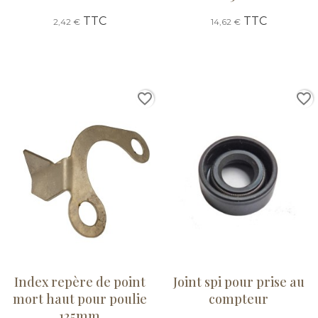
TTC
TTC
2,42 €
14,62 €
favorite_border
favorite_border
Index repère de point
Joint spi pour prise au
mort haut pour poulie
compteur
125mm