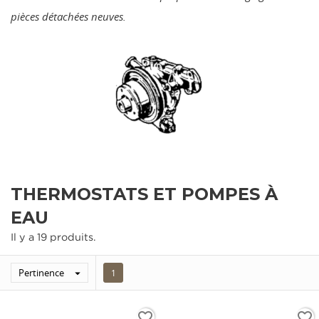
pièces détachées neuves.
THERMOSTATS ET POMPES À
EAU
Il y a 19 produits.
Pertinence

1
favorite_border
favorite_border