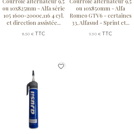
Courroie alternateur 9,5
Courroie alternateur 9,5
ou 10x825mm - Alfa série
ou 10x850mm - Alfa
105 1600-2000c,116 4 cyl.
Romeo GTV6 - certaines
et direction assistée...
33, Alfasud - Sprint et...
TTC
TTC
8,50 €
9,90 €
favorite_border