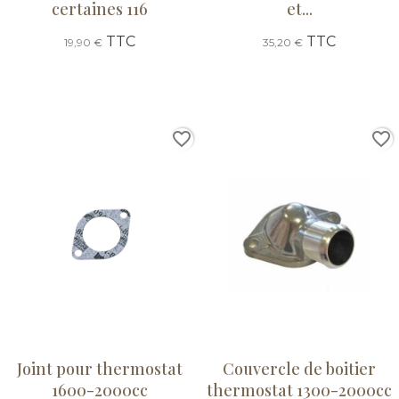
certaines 116
et...
TTC
TTC
19,90 €
35,20 €
favorite_border
favorite_border
Joint pour thermostat
Couvercle de boitier
1600-2000cc
thermostat 1300-2000cc