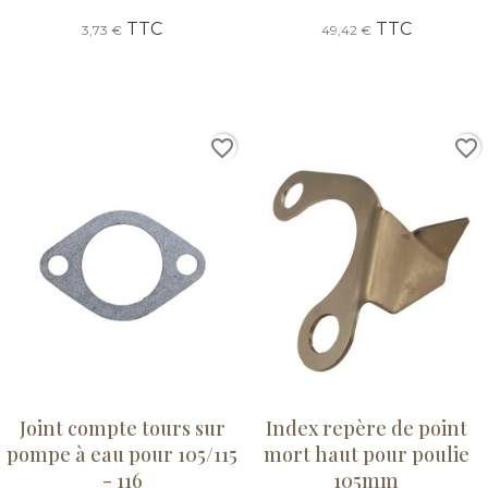
TTC
TTC
3,73 €
49,42 €
favorite_border
favorite_border
Joint compte tours sur
Index repère de point
pompe à eau pour 105/115
mort haut pour poulie
- 116
105mm