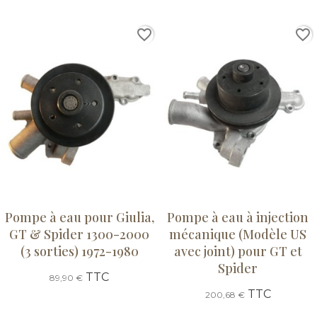
favorite_border
favorite_border
Pompe à eau pour Giulia,
Pompe à eau à injection
GT & Spider 1300-2000
mécanique (Modèle US
(3 sorties) 1972-1980
avec joint) pour GT et
Spider
TTC
89,90 €
TTC
200,68 €