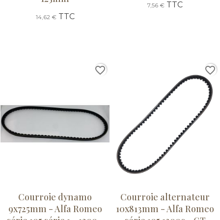
TTC
7,56 €
TTC
14,62 €
favorite_border
favorite_border
Courroie dynamo
Courroie alternateur
9x725mm - Alfa Romeo
10x813mm - Alfa Romeo