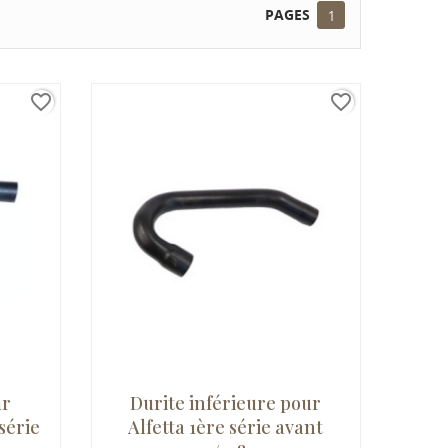
PAGES
1
favorite_border
favorite_border
ur
Durite inférieure pour
 série
Alfetta 1ère série avant