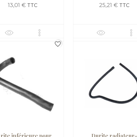
13,01 €
25,21 €
TTC
TTC
favorite_border
rite inférieure pour
Durite radiateur