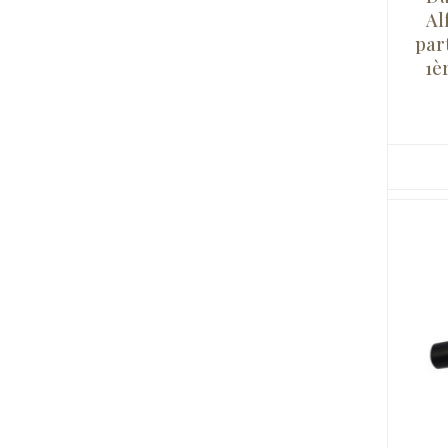
Al
part
1è