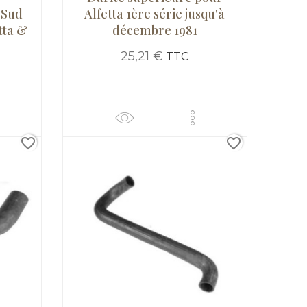
 Sud
Alfetta 1ère série jusqu'à
etta &
décembre 1981
25,21 €
TTC
favorite_border
favorite_border