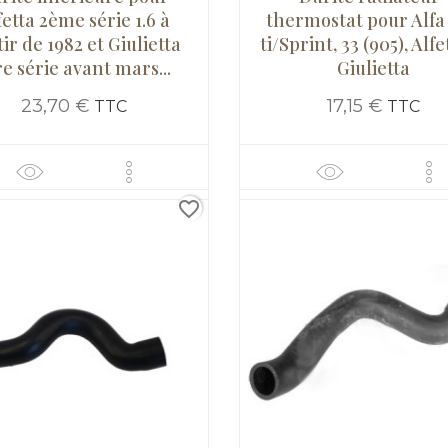
fetta 2ème série 1.6 à
thermostat pour Alfa
ir de 1982 et Giulietta
ti/Sprint, 33 (905), Alf
re série avant mars...
Giulietta
23,70 €
17,15 €
TTC
TTC
favorite_border