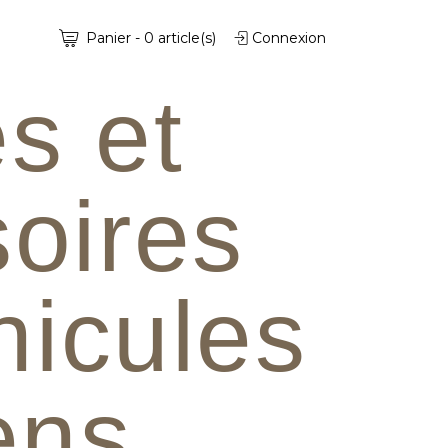
Panier
-
0
article(s)
Connexion
s et
oires
hicules
iens