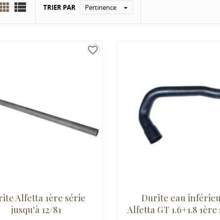


TRIER PAR
Pertinence

favorite_border
ite Alfetta 1ère série
Durite eau inférie
jusqu'à 12/81
Alfetta GT 1.6+1.8 1ère