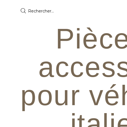
Pièce
access
pour vé
ital