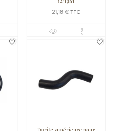
12/1981
21,18 €
TTC
favorite_border
favorite_border
-
Durite supérieure pour