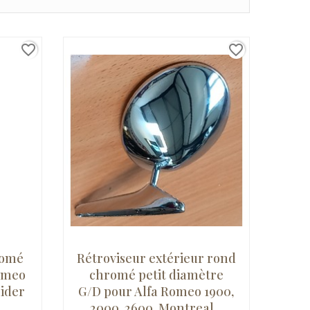
favorite_border
favorite_border
romé
Rétroviseur extérieur rond
omeo
chromé petit diamètre
pider
G/D pour Alfa Romeo 1900,
2000, 2600, Montreal...