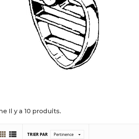
me
Il y a 10 produits.


TRIER PAR
Pertinence
