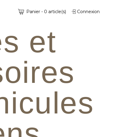
Panier
-
0
article(s)
Connexion
s et
oires
hicules
iens