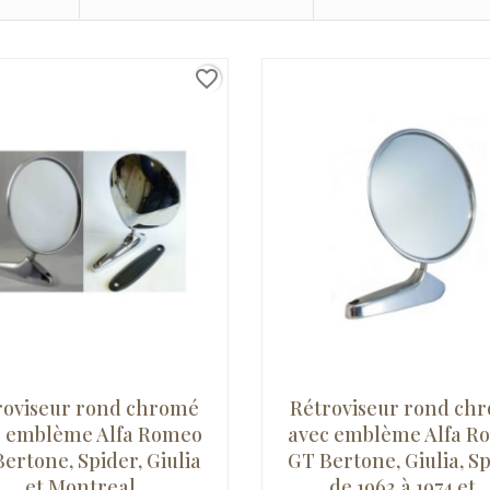
favorite_border
roviseur rond chromé
Rétroviseur rond ch
s emblème Alfa Romeo
avec emblème Alfa R
ertone, Spider, Giulia
GT Bertone, Giulia, S
et Montreal
de 1963 à 1974 et...