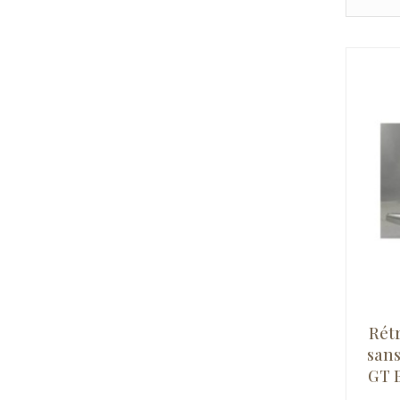
Rét
san
GT B