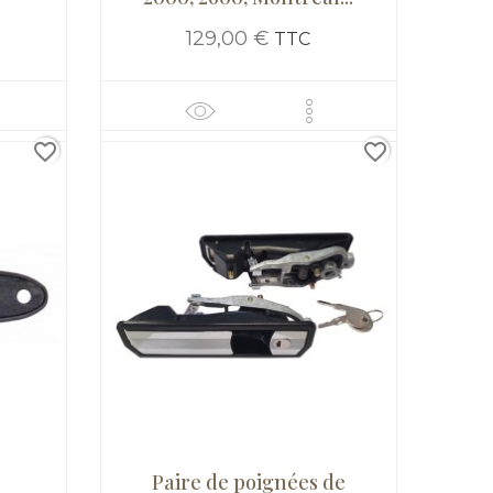
129,00 €
TTC
favorite_border
favorite_border
Paire de poignées de