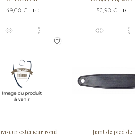
49,00 €
52,90 €
TTC
TTC
favorite_border
oviseur extérieur rond
Joint de pied de