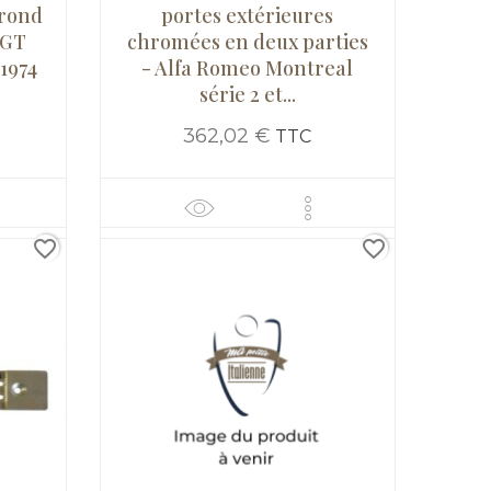
 rond
portes extérieures
 GT
chromées en deux parties
1974
- Alfa Romeo Montreal
série 2 et...
362,02 €
TTC
favorite_border
favorite_border