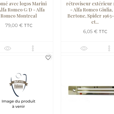
omé avec logos Marini
rétroviseur extérieur
Alfa Romeo G/D - Alfa
- Alfa Romeo Giulia,
Romeo Montreal
Bertone, Spider 1963-
et...
79,00 €
TTC
6,05 €
TTC
favorite_border