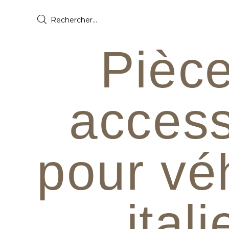
Pièce
access
pour vé
ital