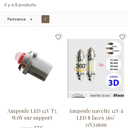
Il y a 9 produits.
Pertinence

1
favorite_border
favorite_border
Ampoule LED 12V T5
Ampoule navette 12V à
W1W sur support
LED 8 faces 360°
11X31mm