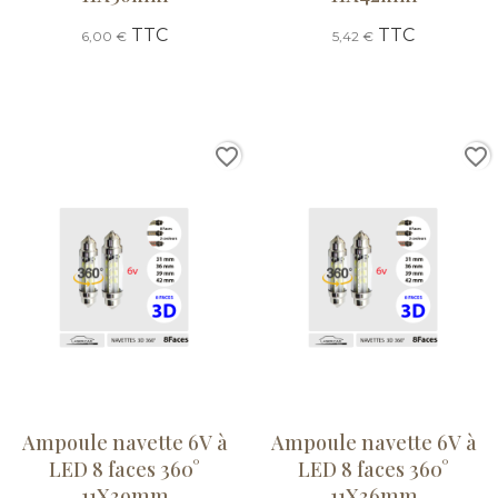
TTC
TTC
6,00 €
5,42 €
favorite_border
favorite_border
Ampoule navette 6V à
Ampoule navette 6V à
LED 8 faces 360°
LED 8 faces 360°
11X39mm
11X36mm