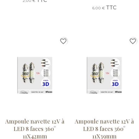
TTC
2,00 €
TTC
6,00 €
favorite_border
favorite_border
Ampoule navette 12V à
Ampoule navette 12V à
LED 8 faces 360°
LED 8 faces 360°
11X42mm
11X39mm