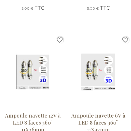
TTC
TTC
5,00 €
5,00 €
favorite_border
favorite_border
Ampoule navette 12V à
Ampoule navette 6V à
LED 8 faces 360°
LED 8 faces 360°
11X36mm
11X42mm