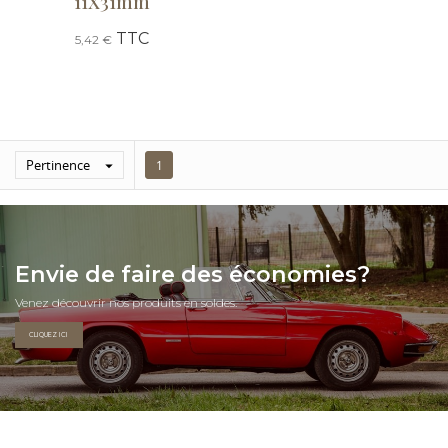
11X31mm
TTC
5,42 €
Pertinence

1
Envie de faire des économies?
Venez découvrir nos produits en soldes.
CLIQUEZ ICI