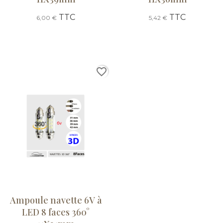
TTC
TTC
6,00 €
5,42 €
favorite_border
Ampoule navette 6V à
LED 8 faces 360°