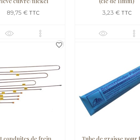
élevé cuivre/nickel
(cle de 11mm)
89,75 €
3,23 €
TTC
TTC
favorite_border
t conduites de frein
Tube de graisse pour 