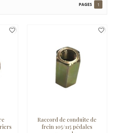
PAGES
1
favorite_border
favorite_border
re
Raccord de conduite de
riers
frein 105/115 pédales