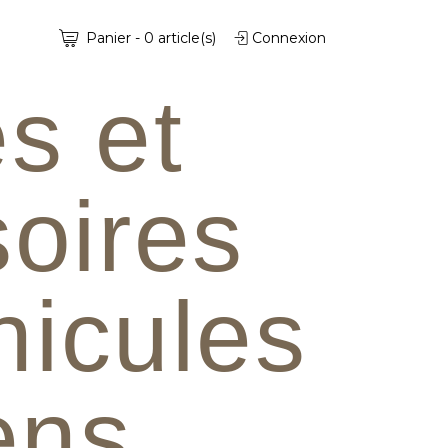
Panier
-
0
article(s)
Connexion
s et
oires
hicules
iens