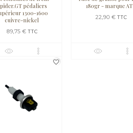
pider.GT pédaliers
180gr - marque A
upérieur 1300-1600
22,90 €
TTC
cuivre-nickel
89,75 €
TTC
favorite_border