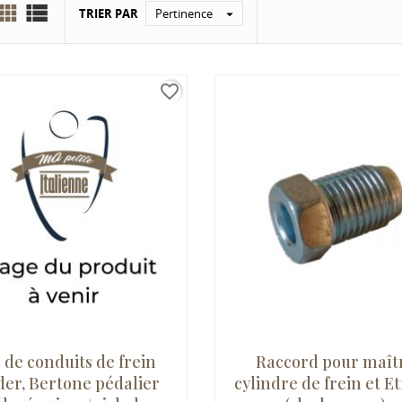


TRIER PAR
Pertinence

favorite_border
 de conduits de frein
Raccord pour maît
der, Bertone pédalier
cylindre de frein et Et