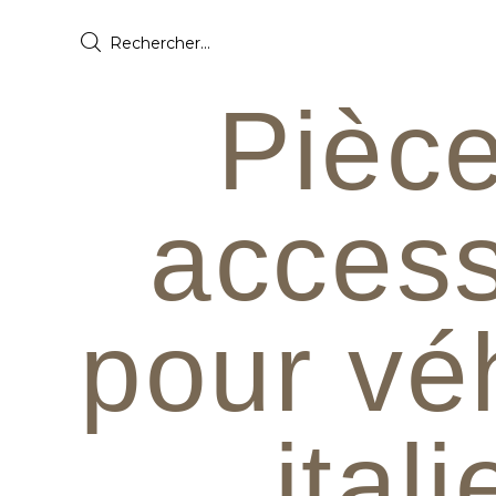
Pièce
access
pour vé
ital