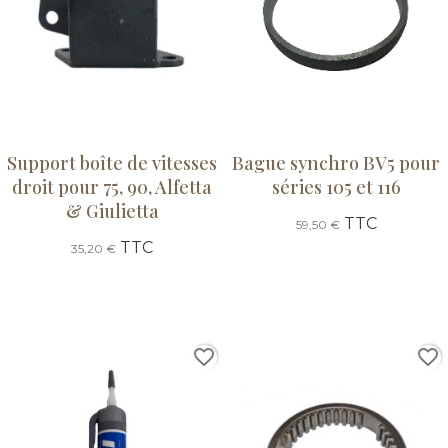
Support boîte de vitesses
Bague synchro BV5 pour
droit pour 75, 90, Alfetta
séries 105 et 116
& Giulietta
TTC
59,50 €
TTC
35,20 €
favorite_border
favorite_border