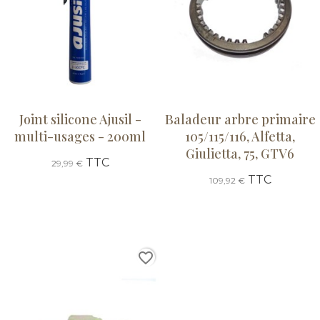
Joint silicone Ajusil -
Baladeur arbre primaire
multi-usages - 200ml
105/115/116, Alfetta,
Giulietta, 75, GTV6
TTC
29,99 €
TTC
109,92 €
favorite_border