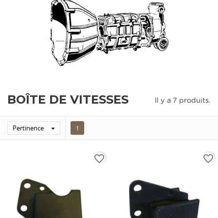
BOÎTE DE VITESSES
Il y a 7 produits.
Pertinence

1
favorite_border
favorite_border