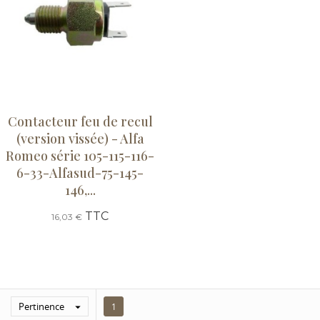
Contacteur feu de recul
(version vissée) - Alfa
Romeo série 105-115-116-
6-33-Alfasud-75-145-
146,...
TTC
16,03 €
Pertinence

1