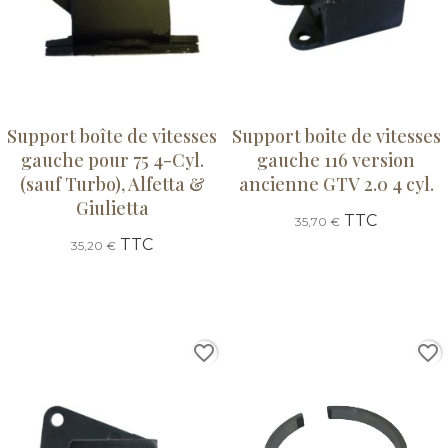
Support boîte de vitesses
Support boite de vitesses
gauche pour 75 4-Cyl.
gauche 116 version
(sauf Turbo), Alfetta &
ancienne GTV 2.0 4 cyl.
Giulietta
TTC
35,70 €
TTC
35,20 €
favorite_border
favorite_border