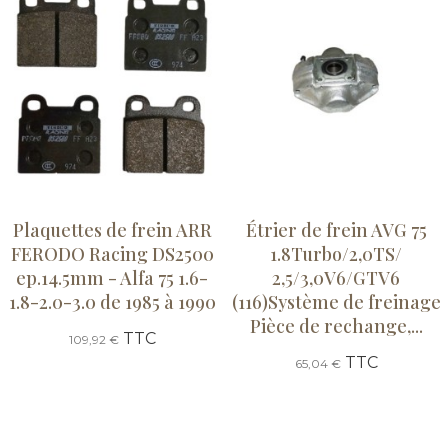
Plaquettes de frein ARR
Étrier de frein AVG 75
FERODO Racing DS2500
1.8Turbo/2,0TS/
ep.14.5mm - Alfa 75 1.6-
2,5/3,0V6/GTV6
1.8-2.0-3.0 de 1985 à 1990
(116)Système de freinage
Pièce de rechange,...
TTC
109,92 €
TTC
65,04 €