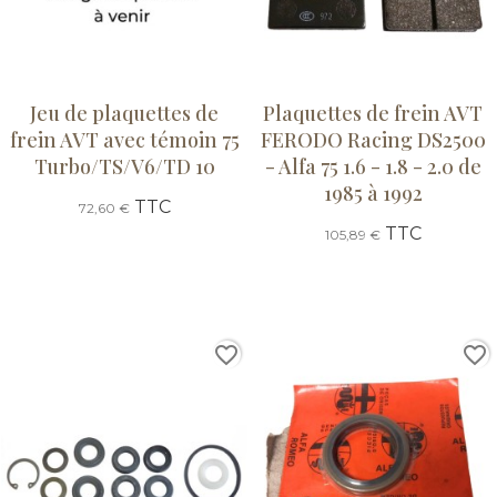
Jeu de plaquettes de
Plaquettes de frein AVT
frein AVT avec témoin 75
FERODO Racing DS2500
Turbo/TS/V6/TD 10
- Alfa 75 1.6 - 1.8 - 2.0 de
1985 à 1992
TTC
72,60 €
TTC
105,89 €
favorite_border
favorite_border