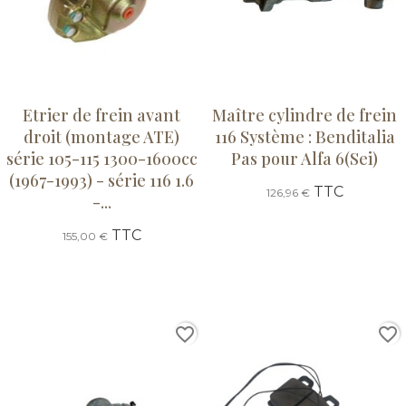
Etrier de frein avant
Maître cylindre de frein
droit (montage ATE)
116 Système : Benditalia
série 105-115 1300-1600cc
Pas pour Alfa 6(Sei)
(1967-1993) - série 116 1.6
TTC
126,96 €
-...
TTC
155,00 €
favorite_border
favorite_border