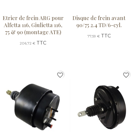
Etrier de frein ARG pour
Disque de frein avant
Alfetta 116, Giulietta 116,
90/75 2.4 TD/6-cyl.
75 & 90 (montage ATE)
TTC
77,59 €
TTC
206,72 €
favorite_border
favorite_border