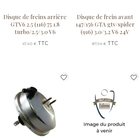
Disque de freins arrière
Disque de frein avant
GTV6 2.5 (116) 75 1.8
147/156 GTA gtv/spider
turbo/2.5/3.0 V6
(916) 3.0/3.2 V6 24V
TTC
TTC
47,40 €
87,94 €
favorite_border
favorite_border