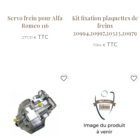
Servo frein pour Alfa
Kit fixation plaquettes de
Romeo 116
freins
20994,20997,20323,20979
TTC
277,31 €
TTC
11,84 €
favorite_border
favorite_border