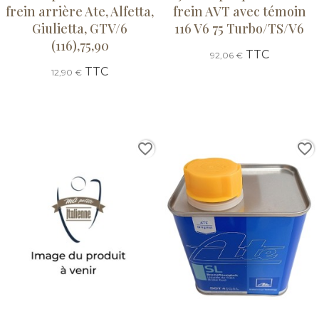
frein arrière Ate, Alfetta,
frein AVT avec témoin
Giulietta, GTV/6
116 V6 75 Turbo/TS/V6
(116),75,90
TTC
92,06 €
TTC
12,90 €
favorite_border
favorite_border