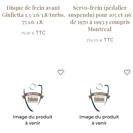
Disque de frein avant
Servo-frein (pédalier
Giulietta 1.3/1.6/1.8/turbo,
suspendu) pour 105 et 116
75 1.6/1.8/
de 1970 à 1993 y compris
Montreal
TTC
79,67 €
TTC
234,90 €
favorite_border
favorite_border