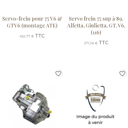
Servo-frein pour 75 V6 &
Servo frein 75 sup à 89,
GTV6 (montage ATE)
Alfetta, Giulietta, GT, V6,
(116)
TTC
452,77 €
TTC
271,26 €
favorite_border
favorite_border