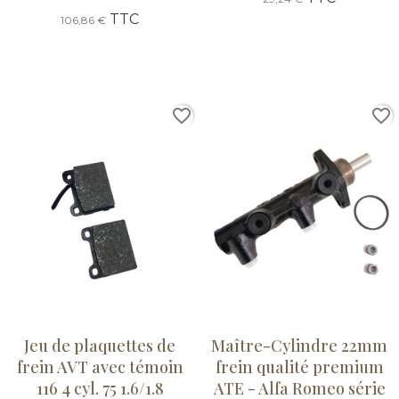
TTC
106,86 €
favorite_border
favorite_border
Jeu de plaquettes de
Maître-Cylindre 22mm
frein AVT avec témoin
frein qualité premium
116 4 cyl. 75 1.6/1.8
ATE - Alfa Romeo série