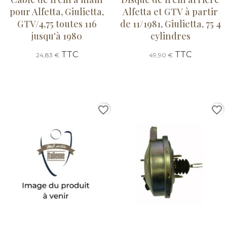
pour Alfetta, Giulietta,
Alfetta et GTV à partir
GTV/4,75 toutes 116
de 11/1981, Giulietta, 75 4
jusqu'à 1980
cylindres
TTC
TTC
24,83 €
49,90 €
favorite_border
favorite_border