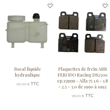
favorite_border
favorite_border
Bocal liquide
Plaquettes de frein ARR
hydraulique
FERODO Racing DS2500
ep.15mm - Alfa 75 1.6 - 1.8
TTC
120,00 €
- 2.5 - 3.0 de 1990 à 1992
TTC
125,00 €