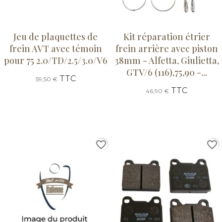
Jeu de plaquettes de
Kit réparation étrier
frein AVT avec témoin
frein arrière avec piston
pour 75 2.0/TD/2.5/3.0/V6
38mm - Alfetta, Giulietta,
GTV/6 (116),75,90 -...
TTC
59,50 €
TTC
46,90 €
favorite_border
favorite_border