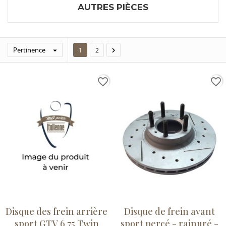
AUTRES PIÈCES
Pertinence


1
2
favorite_border
favorite_border
Disque des frein arrière
Disque de frein avant
sport GTV 6 75 Twin
sport percé - rainuré -