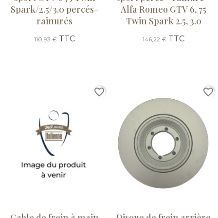
Spark/2.5/3.0 percés-
Alfa Romeo GTV 6, 75
rainurés
Twin Spark 2.5, 3.0
TTC
TTC
110,93 €
146,22 €
favorite_border
favorite_border
Cable de frein à main
Disque de frein arrière