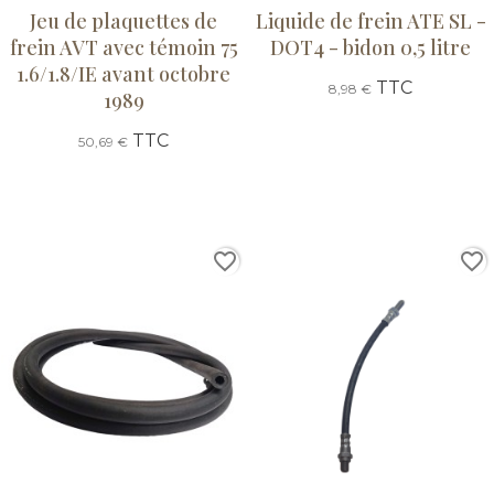
Jeu de plaquettes de
Liquide de frein ATE SL -
frein AVT avec témoin 75
DOT4 - bidon 0,5 litre
1.6/1.8/IE avant octobre
TTC
8,98 €
1989
TTC
50,69 €
favorite_border
favorite_border