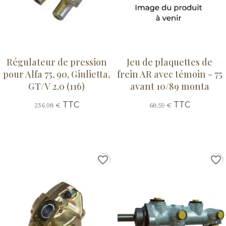
Régulateur de pression
Jeu de plaquettes de
pour Alfa 75, 90, Giulietta,
frein AR avec témoin - 75
GT/V 2.0 (116)
avant 10/89 monta
TTC
TTC
236,98 €
68,59 €
favorite_border
favorite_border