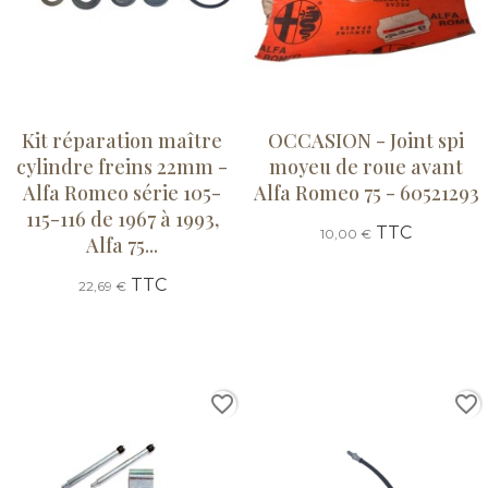
Kit réparation maître
OCCASION - Joint spi
cylindre freins 22mm -
moyeu de roue avant
Alfa Romeo série 105-
Alfa Romeo 75 - 60521293
115-116 de 1967 à 1993,
TTC
10,00 €
Alfa 75...
TTC
22,69 €
favorite_border
favorite_border