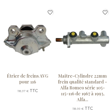
favorite_border
favorite_border
Étrier de freins AVG
Maître-Cylindre 22mm
pour 116
frein qualité standard -
Alfa Romeo série 105-
TTC
118,97 €
115-116 de 1967 à 1993,
Alfa...
TTC
118,99 €