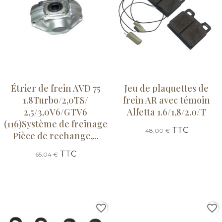
Étrier de frein AVD 75
Jeu de plaquettes de
1.8Turbo/2,0TS/
frein AR avec témoin
2,5/3,0V6/GTV6
Alfetta 1.6/1,8/2.0/T
(116)Système de freinage
TTC
48,00 €
Pièce de rechange,...
TTC
65,04 €
favorite_border
favorite_border