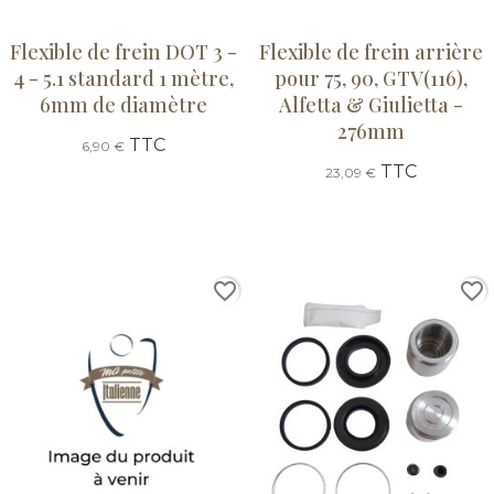
Flexible de frein DOT 3 -
Flexible de frein arrière
4 - 5.1 standard 1 mètre,
pour 75, 90, GTV(116),
6mm de diamètre
Alfetta & Giulietta -
276mm
TTC
6,90 €
TTC
23,09 €
favorite_border
favorite_border