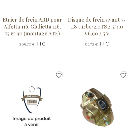
Etrier de frein ARD pour
Disque de frein avant 75
Alfetta 116, Giulietta 116,
1.8 turbo/2.0TS 2.5/3.0
75 & 90 (montage ATE)
V6,90 2.5 V
TTC
TTC
206,72 €
85,72 €
favorite_border
favorite_border