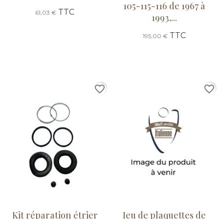
105-115-116 de 1967 à
TTC
61,03 €
1993,...
TTC
195,00 €
favorite_border
favorite_border
Kit réparation étrier
Jeu de plaquettes de