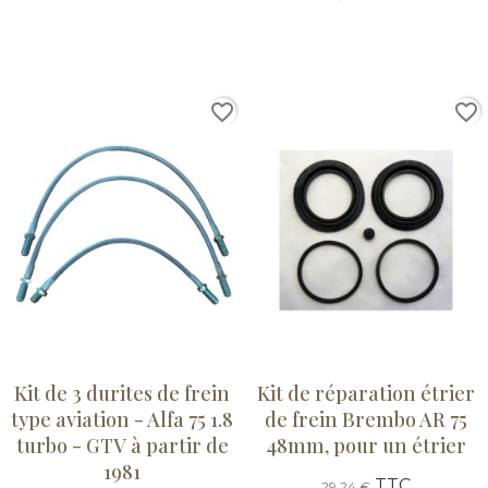
favorite_border
favorite_border
Kit de 3 durites de frein
Kit de réparation étrier
type aviation - Alfa 75 1.8
de frein Brembo AR 75
turbo - GTV à partir de
48mm, pour un étrier
1981
TTC
29,24 €