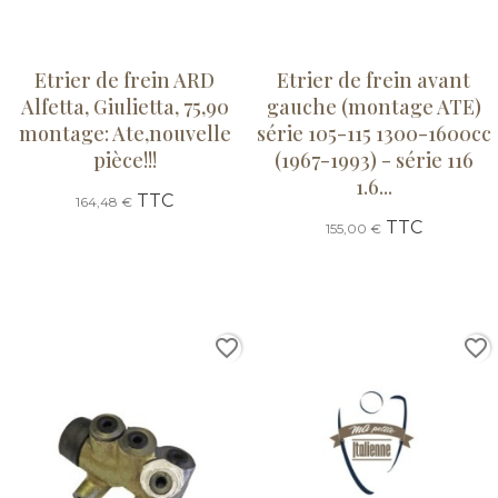
Etrier de frein ARD
Etrier de frein avant
Alfetta, Giulietta, 75,90
gauche (montage ATE)
montage: Ate,nouvelle
série 105-115 1300-1600cc
pièce!!!
(1967-1993) - série 116
1.6...
TTC
164,48 €
TTC
155,00 €
favorite_border
favorite_border