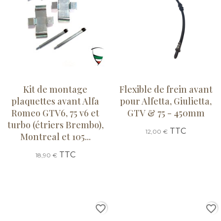
Kit de montage
Flexible de frein avant
plaquettes avant Alfa
pour Alfetta, Giulietta,
Romeo GTV6, 75 v6 et
GTV & 75 - 450mm
turbo (étriers Brembo),
TTC
12,00 €
Montreal et 105...
TTC
18,90 €
favorite_border
favorite_border