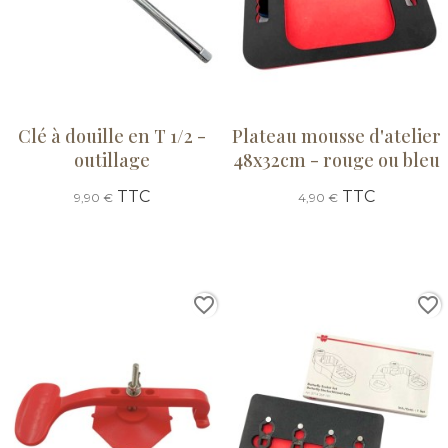
Clé à douille en T 1/2 -
Plateau mousse d'atelier
outillage
48x32cm - rouge ou bleu
TTC
TTC
9,90 €
4,90 €
favorite_border
favorite_border