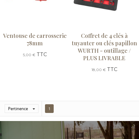
Ventouse de carrosserie
Coffret de 4 clés à
78mm
tuyauter ou clés papillon
WURTH - outillage /
TTC
5,00 €
PLUS LIVRABLE
TTC
18,00 €
Pertinence

1