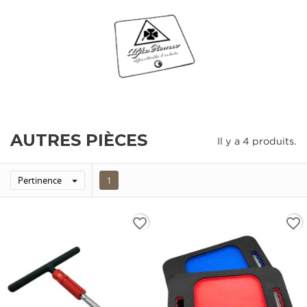
AUTRES PIÈCES
Il y a 4 produits.
Pertinence

1
favorite_border
favorite_border