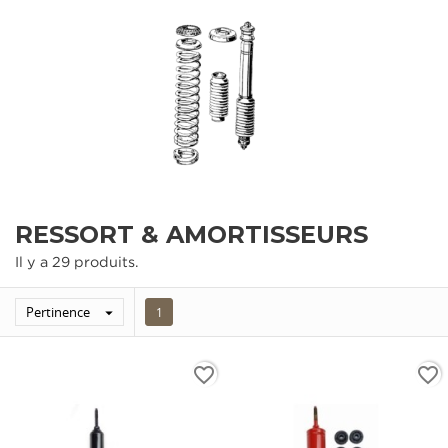
RESSORT & AMORTISSEURS
Il y a 29 produits.
Pertinence

1
favorite_border
favorite_border