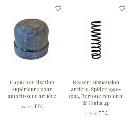
favorite_border
favorite_border
Capuchon fixation
Ressort suspension
supérieure pour
arrière, Spider 1990-
amortisseur arrière
1993, Bertone renforcé
& Giulia 4p
TTC
24,71 €
TTC
74,62 €