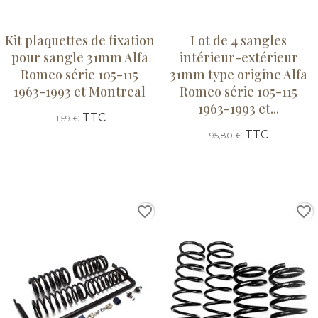
Kit plaquettes de fixation
Lot de 4 sangles
pour sangle 31mm Alfa
intérieur-extérieur
Romeo série 105-115
31mm type origine Alfa
1963-1993 et Montreal
Romeo série 105-115
1963-1993 et...
TTC
11,59 €
TTC
95,80 €
favorite_border
favorite_border