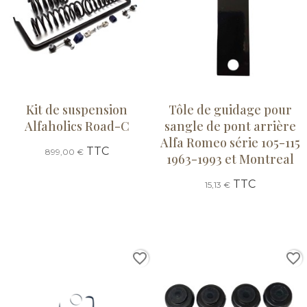
Kit de suspension
Tôle de guidage pour
Alfaholics Road-C
sangle de pont arrière
Alfa Romeo série 105-115
TTC
899,00 €
1963-1993 et Montreal
TTC
15,13 €
favorite_border
favorite_border