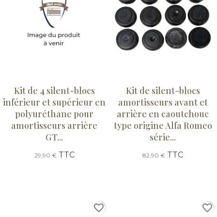
Kit de 4 silent-blocs
Kit de silent-blocs
inférieur et supérieur en
amortisseurs avant et
polyuréthane pour
arrière en caoutchouc
amortisseurs arrière
type origine Alfa Romeo
GT...
série...
TTC
TTC
29,90 €
82,90 €
favorite_border
favorite_border