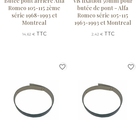
Butée pont arrière Alfa
Vis fixation 50mm pour
Romeo 105-115 2ème
butée de pont - Alfa
série 1968-1993 et
Romeo série 105-115
Montreal
1963-1993 et Montreal
TTC
TTC
14,62 €
2,42 €
favorite_border
favorite_border