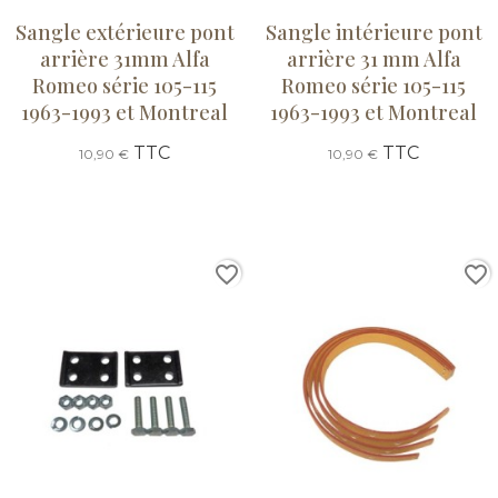
Sangle extérieure pont
Sangle intérieure pont
arrière 31mm Alfa
arrière 31 mm Alfa
Romeo série 105-115
Romeo série 105-115
1963-1993 et Montreal
1963-1993 et Montreal
TTC
TTC
10,90 €
10,90 €
favorite_border
favorite_border