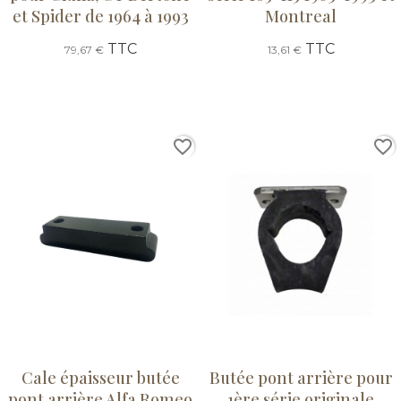
et Spider de 1964 à 1993
Montreal
TTC
TTC
79,67 €
13,61 €
favorite_border
favorite_border
Cale épaisseur butée
Butée pont arrière pour
pont arrière Alfa Romeo
1ère série originale