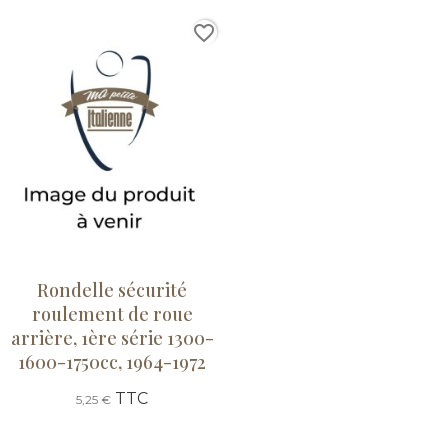
favorite_border
Rondelle sécurité
roulement de roue
arrière, 1ère série 1300-
1600-1750cc, 1964-1972
TTC
5,25 €