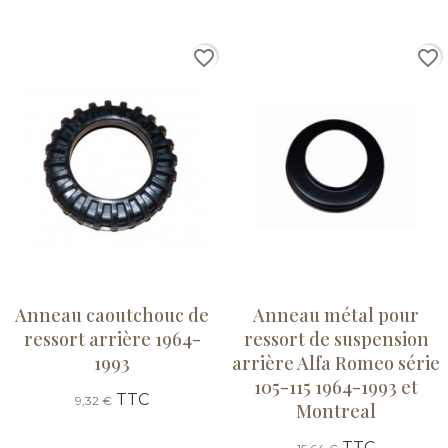
favorite_border
favorite_border
Anneau caoutchouc de
Anneau métal pour
ressort arrière 1964-
ressort de suspension
1993
arrière Alfa Romeo série
105-115 1964-1993 et
TTC
9,32 €
Montreal
TTC