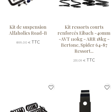
Kit de suspension
Kit ressorts courts
Alfaholics Road-B
renforcés Eibach -40mm
-AVT 110kg - ARR 18kg -
TTC
899,00 €
Bertone, Spider 64-87
Ressort...
TTC
251,09 €
favorite_border
favorite_border