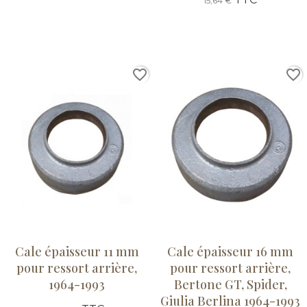
15,64 €
favorite_border
favorite_border
Cale épaisseur 11 mm
Cale épaisseur 16 mm
pour ressort arrière,
pour ressort arrière,
1964-1993
Bertone GT, Spider,
Giulia Berlina 1964-1993