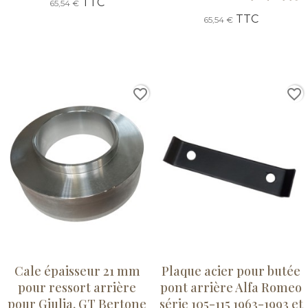
TTC
65,54 €
TTC
65,54 €
favorite_border
favorite_border
Cale épaisseur 21 mm
Plaque acier pour butée
pour ressort arrière
pont arrière Alfa Romeo
pour Giulia, GT Bertone
série 105-115 1963-1993 et