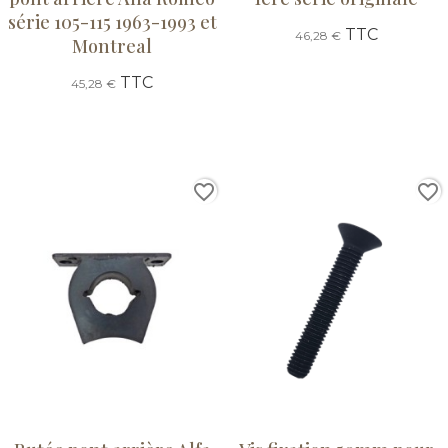
série 105-115 1963-1993 et
TTC
46,28 €
Montreal
TTC
45,28 €
favorite_border
favorite_border