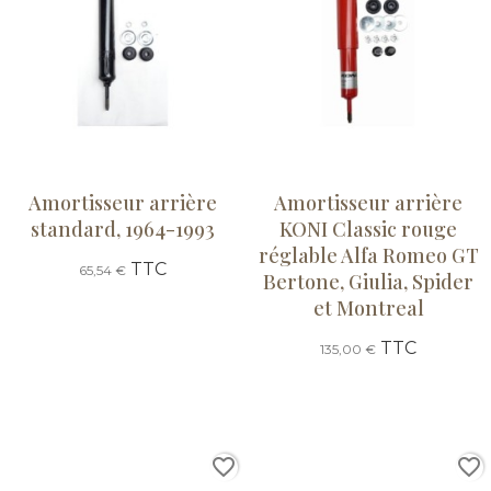
Amortisseur arrière
Amortisseur arrière
standard, 1964-1993
KONI Classic rouge
réglable Alfa Romeo GT
TTC
65,54 €
Bertone, Giulia, Spider
et Montreal
TTC
135,00 €
favorite_border
favorite_border