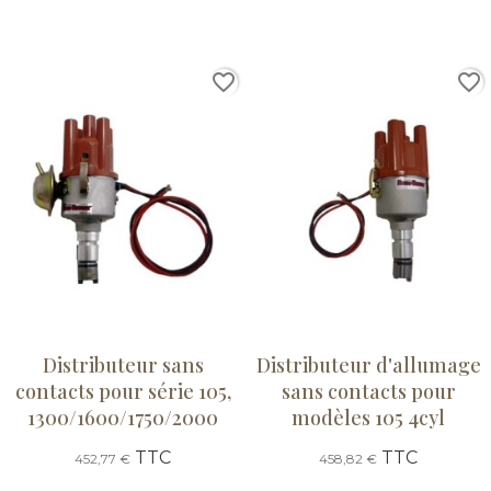
favorite_border
favorite_border
Distributeur sans
Distributeur d'allumage
contacts pour série 105,
sans contacts pour
1300/1600/1750/2000
modèles 105 4cyl
TTC
TTC
452,77 €
458,82 €