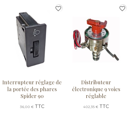
favorite_border
favorite_border
Interrupteur réglage de
Distributeur
la portée des phares
électronique 9 voies
Spider 90
réglable
TTC
TTC
36,00 €
402,35 €