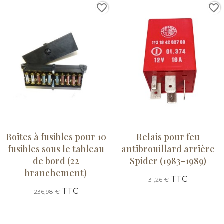
favorite_border
favorite_border
Boites à fusibles pour 10
Relais pour feu
fusibles sous le tableau
antibrouillard arrière
de bord (22
Spider (1983-1989)
branchement)
TTC
31,26 €
TTC
236,98 €