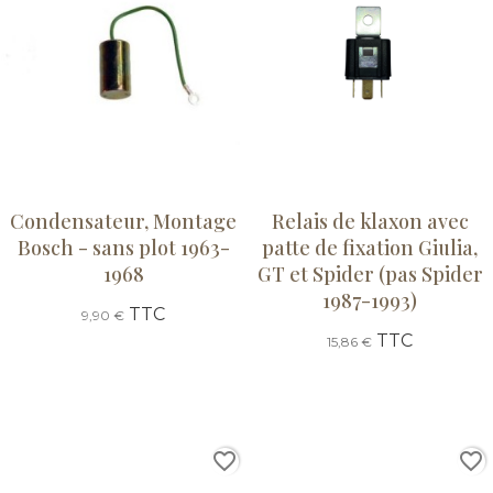
Condensateur, Montage
Relais de klaxon avec
Bosch - sans plot 1963-
patte de fixation Giulia,
1968
GT et Spider (pas Spider
1987-1993)
TTC
9,90 €
TTC
15,86 €
favorite_border
favorite_border