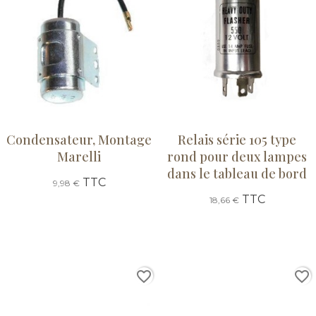
Condensateur, Montage
Relais série 105 type
Marelli
rond pour deux lampes
dans le tableau de bord
TTC
9,98 €
TTC
18,66 €
favorite_border
favorite_border