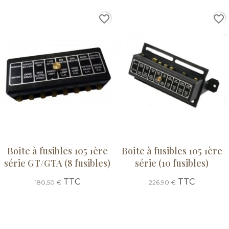
favorite_border
favorite_border
Boîte à fusibles 105 1ère
Boîte à fusibles 105 1ère
série GT/GTA (8 fusibles)
série (10 fusibles)
TTC
TTC
180,50 €
226,90 €