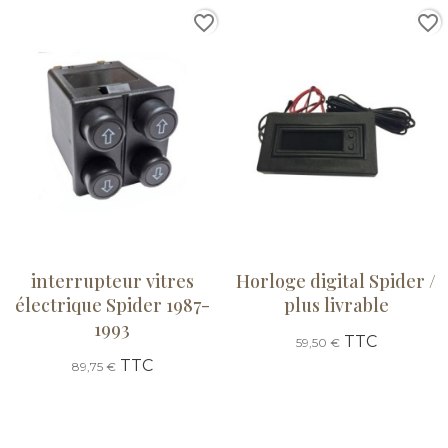
favorite_border
favorite_border
interrupteur vitres
Horloge digital Spider /
électrique Spider 1987-
plus livrable
1993
TTC
59,50 €
TTC
89,75 €