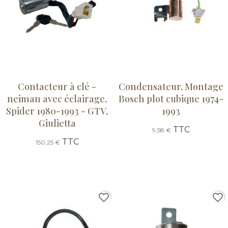
Contacteur à clé -
Condensateur, Montage
neiman avec éclairage,
Bosch plot cubique 1974-
Spider 1980-1993 - GTV,
1993
Giulietta
TTC
9,58 €
TTC
150,25 €
favorite_border
favorite_border