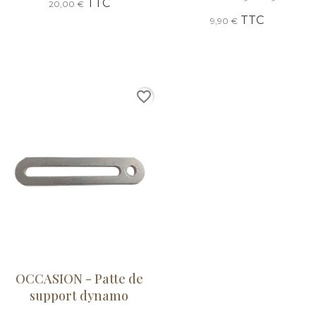
TTC
20,00 €
TTC
9,90 €
favorite_border
OCCASION - Patte de
support dynamo