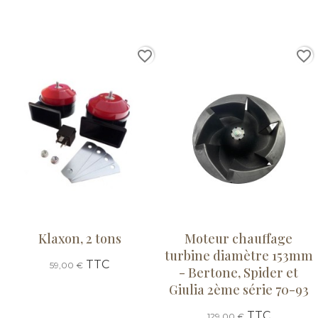
favorite_border
favorite_border
Klaxon, 2 tons
Moteur chauffage
turbine diamètre 153mm
TTC
59,00 €
- Bertone, Spider et
Giulia 2ème série 70-93
TTC
129,00 €