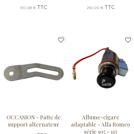
TTC
TTC
130,08 €
250,00 €
favorite_border
favorite_border
OCCASION - Patte de
Allume-cigare
support alternateur
adaptable - Alfa Romeo
série 105 - 115