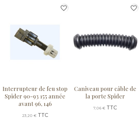
favorite_border
favorite_border
Interrupteur de feu stop
Caniveau pour câble de
Spider 90-93 155 année
la porte Spider
avant 96, 146
TTC
7,06 €
TTC
23,20 €