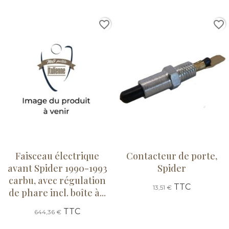
favorite_border
favorite_border
Faisceau électrique
Contacteur de porte,
avant Spider 1990-1993
Spider
carbu, avec régulation
TTC
13,51 €
de phare incl. boîte à...
TTC
644,36 €