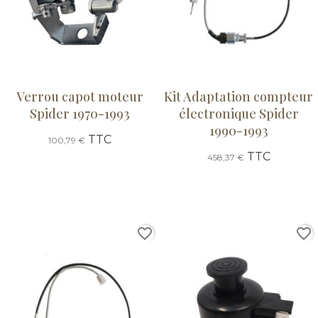
Verrou capot moteur
Kit Adaptation compteur
Spider 1970-1993
électronique Spider
1990-1993
TTC
100,79 €
TTC
458,37 €
favorite_border
favorite_border