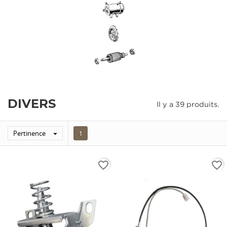
DIVERS
Il y a 39 produits.
Pertinence

1
favorite_border
favorite_border