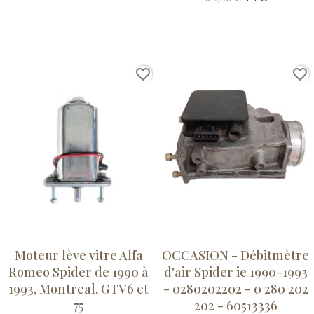
favorite_border
favorite_border
Moteur lève vitre Alfa
OCCASION - Débitmètre
Romeo Spider de 1990 à
d'air Spider ie 1990-1993
1993, Montreal, GTV6 et
- 0280202202 - 0 280 202
75
202 - 60513336