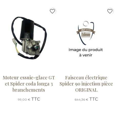
favorite_border
favorite_border
Moteur essuie-glace GT
Faisceau électrique
et Spider coda longa 3
Spider 90 injection pièce
branchements
ORIGINAL
TTC
TTC
99,00 €
644,36 €