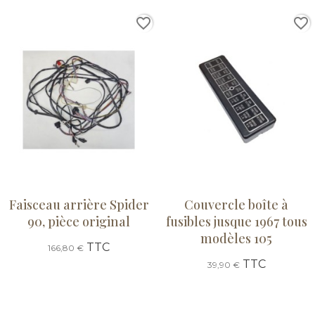
favorite_border
favorite_border
Faisceau arrière Spider
Couvercle boîte à
90, pièce original
fusibles jusque 1967 tous
modèles 105
TTC
166,80 €
TTC
39,90 €