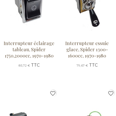
Interrupteur éclairage
Interrupteur essuie
tableau, Spider
glace, Spider 1300-
1750,2000cc, 1970-1980
1600cc, 1970-1980
TTC
TTC
85,72 €
79,67 €
favorite_border
favorite_border