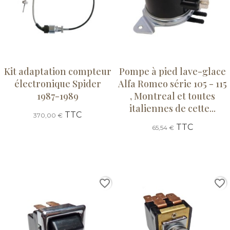
Kit adaptation compteur
Pompe à pied lave-glace
électronique Spider
Alfa Romeo série 105 - 115
1987-1989
, Montreal et toutes
italiennes de cette...
TTC
370,00 €
TTC
65,54 €
favorite_border
favorite_border