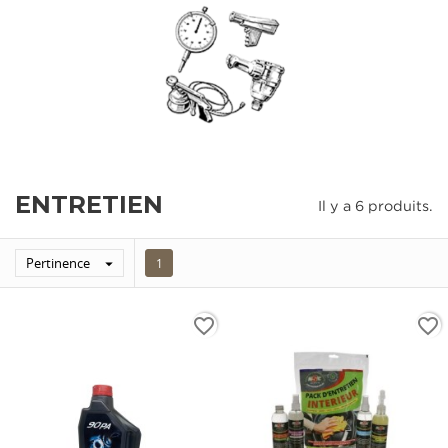
ENTRETIEN
Il y a 6 produits.
Pertinence

1
favorite_border
favorite_border