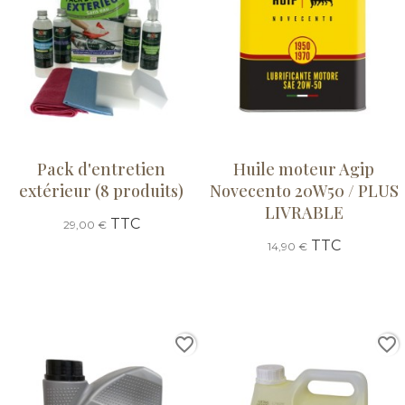
Pack d'entretien
Huile moteur Agip
extérieur (8 produits)
Novecento 20W50 / PLUS
LIVRABLE
TTC
29,00 €
TTC
14,90 €
favorite_border
favorite_border