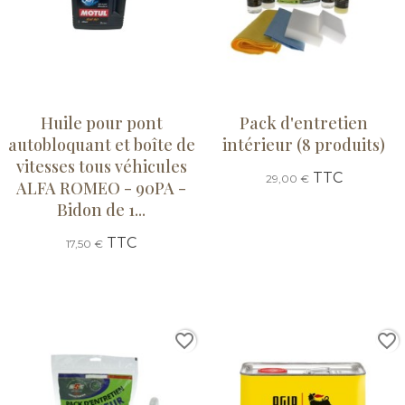
Huile pour pont
Pack d'entretien
autobloquant et boîte de
intérieur (8 produits)
vitesses tous véhicules
TTC
29,00 €
ALFA ROMEO - 90PA -
Bidon de 1...
TTC
17,50 €
favorite_border
favorite_border