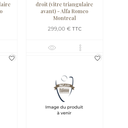
laire
droit (vitre triangulaire
eo
avant) - Alfa Romeo
Montreal
299,00 €
TTC
favorite_border
favorite_border