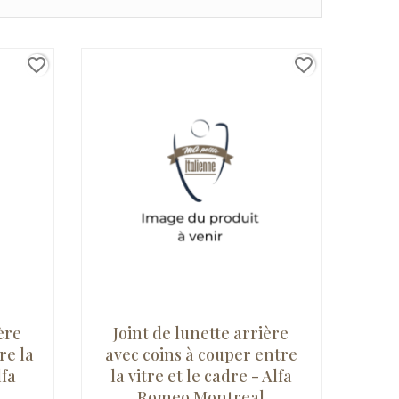
favorite_border
favorite_border
ère
Joint de lunette arrière
re la
avec coins à couper entre
lfa
la vitre et le cadre - Alfa
Romeo Montreal