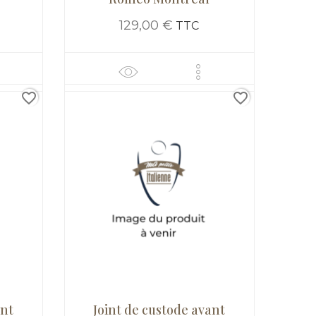
129,00 €
TTC
favorite_border
favorite_border
ant
Joint de custode avant