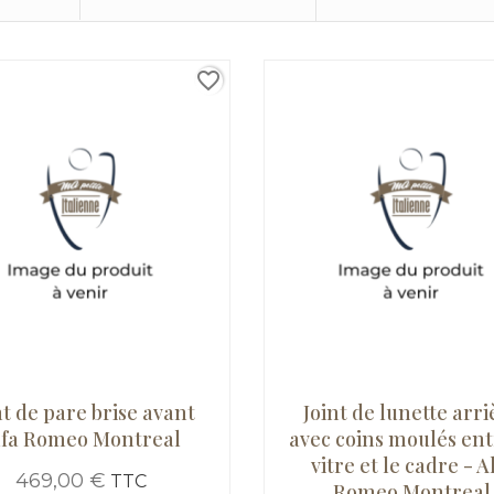
favorite_border
nt de pare brise avant
Joint de lunette arri
lfa Romeo Montreal
avec coins moulés ent
vitre et le cadre - A
469,00 €
TTC
Romeo Montreal