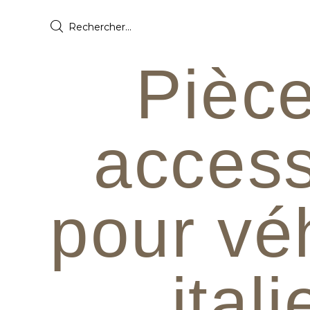
Pièce
access
pour vé
ital