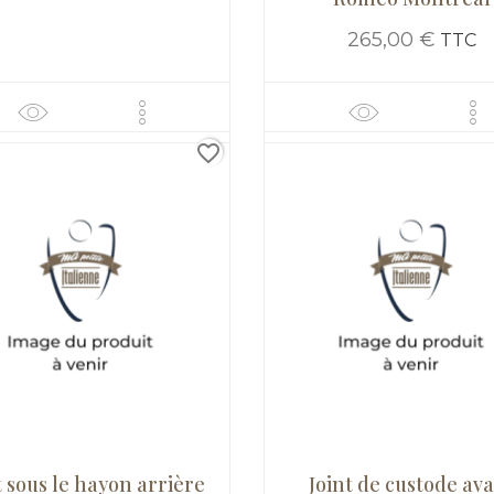
265,00 €
TTC
favorite_border
t sous le hayon arrière
Joint de custode av