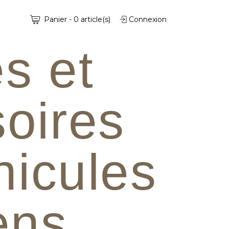
Panier
-
0
article(s)
Connexion
s et
oires
hicules
iens