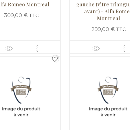
Alfa Romeo Montreal
gauche (vitre triangu
avant) - Alfa Rom
309,00 €
TTC
Montreal
299,00 €
TTC
favorite_border