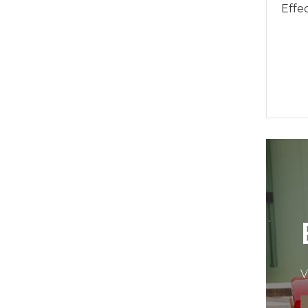
Effe
V