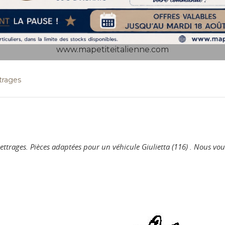
www.mapetiteitalienne.com
ttrages
t lettrages. Pièces adaptées pour un véhicule Giulietta (116) . Nous