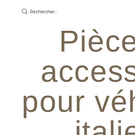
Pièce
access
pour vé
ital