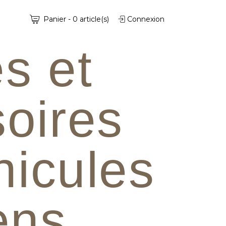
Panier
-
0
article(s)
Connexion
s et
oires
hicules
iens