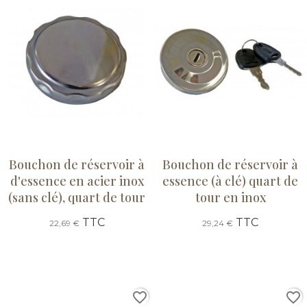
Bouchon de réservoir à
Bouchon de réservoir à
d'essence en acier inox
essence (à clé) quart de
(sans clé), quart de tour
tour en inox
TTC
TTC
22,69 €
29,24 €
favorite_border
favorite_border