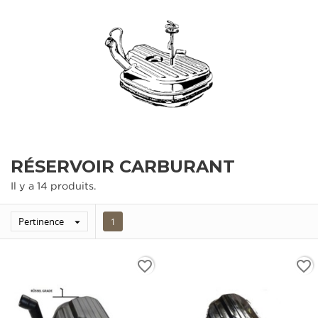
RÉSERVOIR CARBURANT
Il y a 14 produits.
Pertinence

1
favorite_border
favorite_border