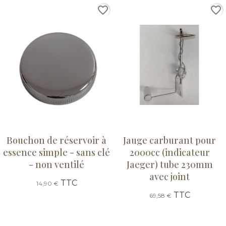
favorite_border
favorite_border
Bouchon de réservoir à
Jauge carburant pour
essence simple - sans clé
2000cc (indicateur
- non ventilé
Jaeger) tube 230mm
avec joint
TTC
14,90 €
TTC
69,58 €