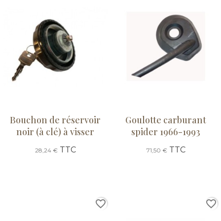
Bouchon de réservoir
Goulotte carburant
noir (à clé) à visser
spider 1966-1993
TTC
TTC
28,24 €
71,50 €
favorite_border
favorite_border