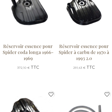
Réservoir essence pour
Réservoir essence pour
Spider coda longa 1966-
Spider à carbu de 1970 à
1969
1993 2.0
TTC
TTC
372,10 €
291,43 €
favorite_border
favorite_border