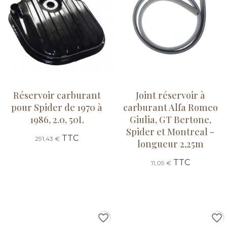
Réservoir carburant
Joint réservoir à
pour Spider de 1970 à
carburant Alfa Romeo
1986, 2.0, 50L
Giulia, GT Bertone,
Spider et Montreal -
TTC
291,43 €
longueur 2,25m
TTC
11,09 €
favorite_border
favorite_border