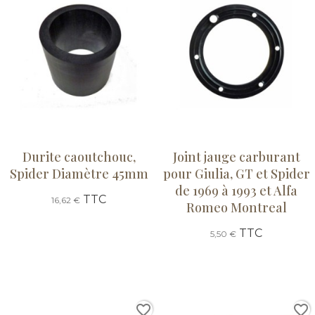
Durite caoutchouc,
Joint jauge carburant
Spider Diamètre 45mm
pour Giulia, GT et Spider
de 1969 à 1993 et Alfa
TTC
16,62 €
Romeo Montreal
TTC
5,50 €
favorite_border
favorite_border